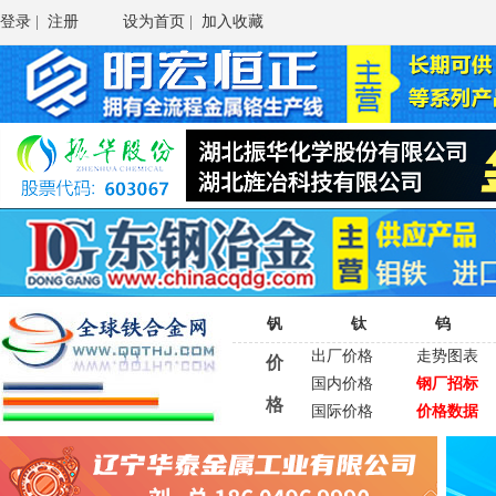
登录
|
注册
设为首页
|
加入收藏
钒
钛
钨
出厂价格
走势图表
价
国内价格
钢厂招标
格
国际价格
价格数据