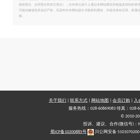
侵权责任、合同责任和其它责任）；任何单位或个人通过本网站网页而链接及得到的资
可能涉嫌侵犯其知识产权，应及时向本网站提出书面权利通知，并提供身份证明、权属
接。
关于我们
|
联系方式
|
网站地图
|
会员订购
|
入
服务热线：028-60869083 传真：028-6
© 2010
投诉、建议、合作(微信号)：haiy-
蜀ICP备10200885号
川公网安备 5101070200