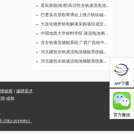
星辰新能(哈密)高活性全钒液流电池电解液生产项目临建工程专业分包常规采购公告
巴楚县在亚欧商博会上推介钒钛磁铁矿等优势资源
大连化物所钒电解液采购项目成交公告
中国地质大学材料学院-液流电池测试系统-材料学院教学设备更新成交结果公告
含全钒液流储能系统 广西广投桂中综合新型储能示范项目用地报批技术咨询服务询价比选采购
河北建投全钒液流电池储能系统磁力泵供应商库比选二次比选公告
河北建投全钒液流电池储能系统集装箱箱体供应商库比选二次比选公告
APP下载
情链接
|
诚聘英才
国·成都
0
官方微信
2-20190811