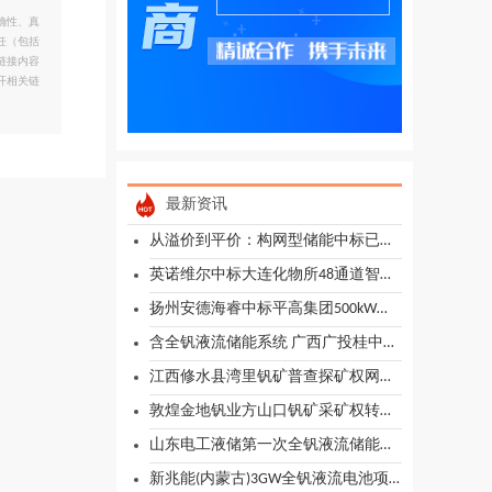
确性、真
任（包括
链接内容
开相关链
最新资讯
从溢价到平价：构网型储能中标已进入“4毛时代”！
英诺维尔中标大连化物所48通道智能液流电池自动化组装、测试、拆解和清洗平台采购项目
扬州安德海睿中标平高集团500kW全钒液流电池储能系统容量单元集成及技术服务采购
含全钒液流储能系统 广西广投桂中综合新型储能示范项目储能系统设备采购招标公告
江西修水县湾里钒矿普查探矿权网上挂牌出让公告
敦煌金地钒业方山口钒矿采矿权转让项目推介公告
山东电工液储第一次全钒液流储能系统部件公开谈判采购公告
新兆能(内蒙古)3GW全钒液流电池项目一期前期咨询服务更正公示