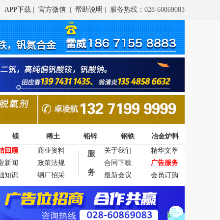
APP下载
|
官方微信
|
帮助说明
| 服务热线：028-60869083
镁
稀土
铅锌
钢铁
冶金炉料
结回顾
商业资料
关于我们
精华文萃
服
业新闻
政策法规
合同下载
广告服务
务
础知识
钢厂招采
最新会议
会员订购