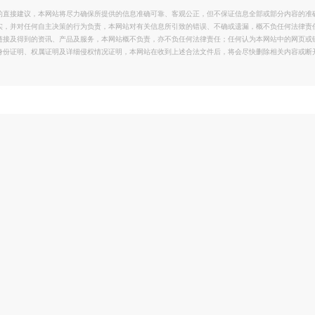
的直接建议，本网站将尽力确保所提供的信息准确可靠、客观公正，但不保证信息全部或部分内容的准
实，并对任何自主决策的行为负责，本网站对有关信息所引致的错误、不确或遗漏，概不负任何法律责
链接及得到的资讯、产品及服务，本网站概不负责，亦不负任何法律责任；任何认为本网站中的网页或
身份证明、权属证明及详细侵权情况证明，本网站在收到上述合法文件后，将会尽快删除相关内容或断