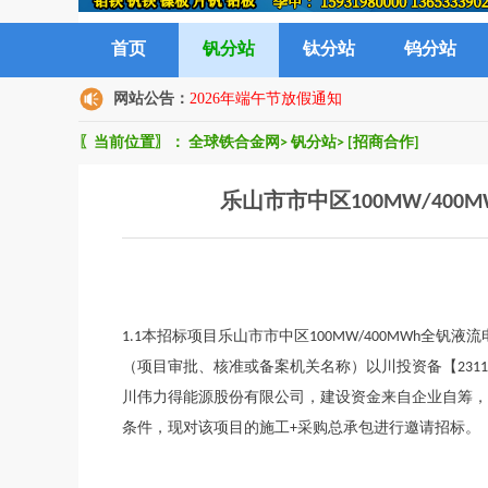
首页
钒分站
钛分站
钨分站
网站公告：
2026年端午节放假通知
〖当前位置〗：
全球铁合金网
>
钒分站
>
[招商合作]
乐山市市中区100MW/40
1.1本招标项目乐山市市中区100MW/400MWh全
（项目审批、核准或备案机关名称）以川投资备【2311-511
川伟力得能源股份有限公司，建设资金来自企业自筹，
条件，现对该项目的施工+采购总承包进行邀请招标。