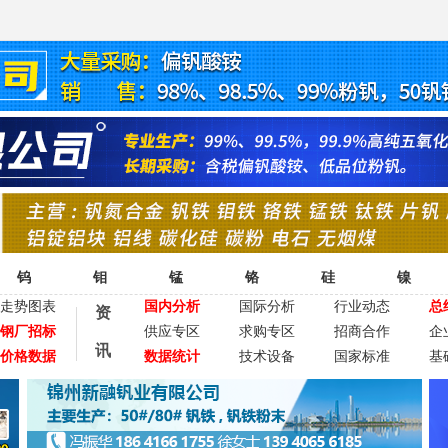
钨
钼
锰
铬
硅
镍
走势图表
国内分析
国际分析
行业动态
总
资
钢厂招标
供应专区
求购专区
招商合作
企
讯
价格数据
数据统计
技术设备
国家标准
基