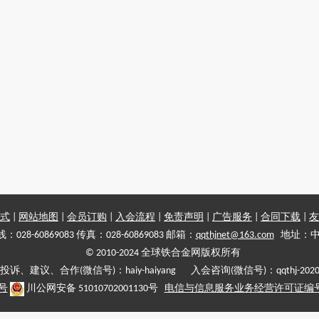
式
|
网站地图
|
会员订购
|
入会流程
|
免责声明
|
广告服务
|
合同下载
|
友
028-60869083 传真：028-60869083 邮箱：
qqthjnet@163.com
地址：中
© 2010-2024 全球铁合金网版权所有
投诉、建议、合作(微信号)：haiy-haiyang 入会咨询(微信号)：qqthj-202
5号
川公网安备 51010702001130号
电信与信息服务业务经营许可证编号:川B