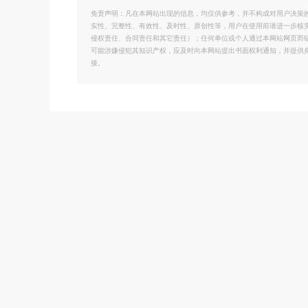
免责声明：凡在本网站出现的信息，均仅供参考，并不构成对用户决策
实性、完整性、有效性、及时性、原创性等，用户在使用前请进一步核
侵权责任、合同责任和其它责任）；任何单位或个人通过本网站网页而
可能涉嫌侵犯其知识产权，应及时向本网站提出书面权利通知，并提供
接。