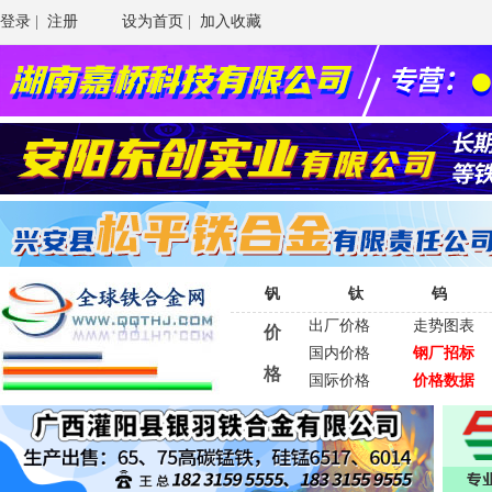
登录
|
注册
设为首页
|
加入收藏
钒
钛
钨
出厂价格
走势图表
价
国内价格
钢厂招标
格
国际价格
价格数据