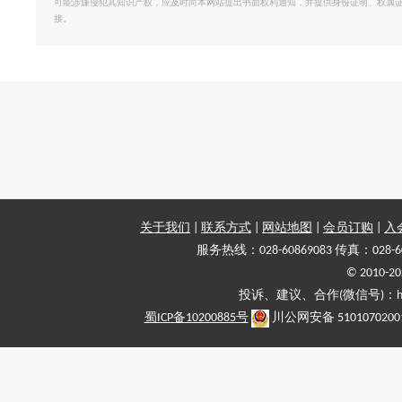
可能涉嫌侵犯其知识产权，应及时向本网站提出书面权利通知，并提供身份证明、权属
接。
关于我们
|
联系方式
|
网站地图
|
会员订购
|
入
服务热线：028-60869083 传真：028-6
© 2010
投诉、建议、合作(微信号)：haiy-
蜀ICP备10200885号
川公网安备 5101070200