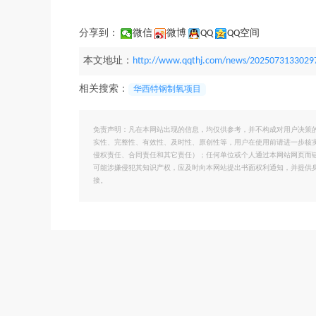
分享到：
微信
微博
QQ
QQ空间
本文地址：
http://www.qqthj.com/news/2025073133029
相关搜索：
华西特钢制氧项目
免责声明：凡在本网站出现的信息，均仅供参考，并不构成对用户决策
实性、完整性、有效性、及时性、原创性等，用户在使用前请进一步核
侵权责任、合同责任和其它责任）；任何单位或个人通过本网站网页而
可能涉嫌侵犯其知识产权，应及时向本网站提出书面权利通知，并提供
接。