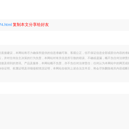
74.html
复制本文分享给好友
的直接建议，本网站将尽力确保所提供的信息准确可靠、客观公正，但不保证信息全部或部分内容的准
实，并对任何自主决策的行为负责，本网站对有关信息所引致的错误、不确或遗漏，概不负任何法律责
链接及得到的资讯、产品及服务，本网站概不负责，亦不负任何法律责任；任何认为本网站中的网页或
身份证明、权属证明及详细侵权情况证明，本网站在收到上述合法文件后，将会尽快删除相关内容或断