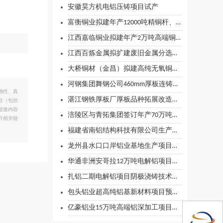
安徽昊方机电铝压铸项目试产
富衡铜业拟建年产12000吨精铜杆、精铜材生产线建设项目
江西嘉临铜业拟建年产2万吨高端铜排项目
江西百炼金属拟扩建废旧金属分选循环利用项目
大桥铜材（金昌）拟建高纯无氧铜材及铝材深加工项目
河钢集团舞钢公司460mm厚板连铸机工程热试成功
确性、真
湛江钢铁厚板厂厚板品种拓展改造项目3#冷床成功投产
任（包括
链接内容
涪陵区与青拓集团签订年产70万吨不锈钢深加工项目合作协议
开相关链
福建省南铝结构科技有限公司生产基地开工
龙州县水口口岸铝业基地生产项目正式投料生产
华通非洲安哥拉12万吨电解铝项目取得重要进展 预计2025年下半年建成投产
扎铝二期电解铝项目阴极浇铸技术成功应用
包头铝业超高纯铝基新材料项目预计8月全面投产
亿豪铝业15万吨高端铝深加工项目预计2025年10月竣工投产