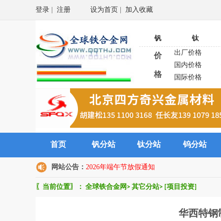
登录
|
注册
设为首页
|
加入收藏
钒
钛
出厂价格
价
国内价格
格
国际价格
首页
钒分站
钛分站
钨分站
网站公告：
2026年端午节放假通知
〖当前位置〗：
全球铁合金网
>
其它分站
>
[项目投资]
华西特钢