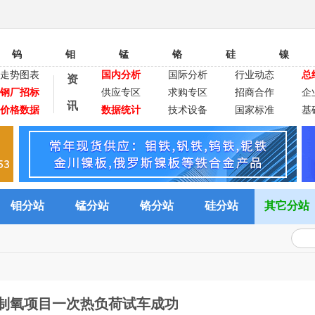
钨
钼
锰
铬
硅
镍
走势图表
国内分析
国际分析
行业动态
总
资
钢厂招标
供应专区
求购专区
招商合作
企
讯
价格数据
数据统计
技术设备
国家标准
基
钼分站
锰分站
铬分站
硅分站
其它分站
制氧项目一次热负荷试车成功