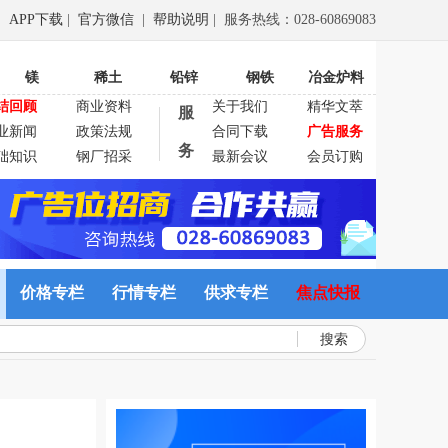
APP下载
|
官方微信
|
帮助说明
| 服务热线：028-60869083
镁
稀土
铅锌
钢铁
冶金炉料
结回顾
商业资料
关于我们
精华文萃
服
业新闻
政策法规
合同下载
广告服务
务
础知识
钢厂招采
最新会议
会员订购
价格专栏
行情专栏
供求专栏
焦点快报
搜索