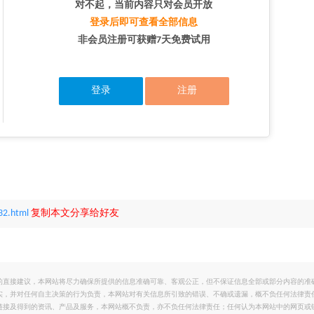
对不起，当前内容只对会员开放
登录后即可查看全部信息
非会员注册可获赠7天免费试用
登录
注册
32.html
复制本文分享给好友
的直接建议，本网站将尽力确保所提供的信息准确可靠、客观公正，但不保证信息全部或部分内容的准
实，并对任何自主决策的行为负责，本网站对有关信息所引致的错误、不确或遗漏，概不负任何法律责
链接及得到的资讯、产品及服务，本网站概不负责，亦不负任何法律责任；任何认为本网站中的网页或