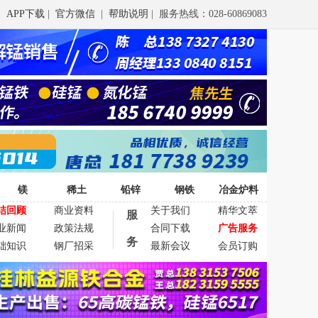
APP下载
|
官方微信
|
帮助说明
| 服务热线：028-60869083
镁
稀土
铅锌
钢铁
冶金炉料
结回顾
商业资料
关于我们
精华文萃
服
业新闻
政策法规
合同下载
广告服务
务
础知识
钢厂招采
最新会议
会员订购