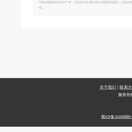
可能涉嫌侵犯其知识产权，应及时向本网站提出书面权利通知，并提供
接。
关于我们
|
联系方
服务热线：
蜀ICP备1020088