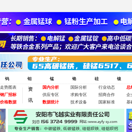
钨
钼
锰
铬
硅
镍
走势图表
国内分析
国际分析
行业动态
总
资
钢厂招标
供应专区
求购专区
招商合作
企
讯
价格数据
数据统计
技术设备
国家标准
基