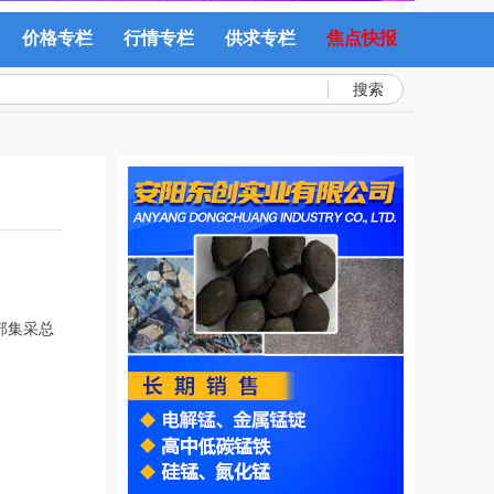
价格专栏
行情专栏
供求专栏
焦点快报
搜索
部集采总