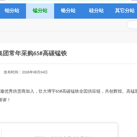
钼分站
锰分站
铬分站
硅分站
其它分站
集团常年采购65#高碳锰铁
发布时间：2026年08月04日
诚邀优秀供货商加入，壮大博宇65#高碳锰铁全囯供应链，共创辉煌。高锰
谢谢！