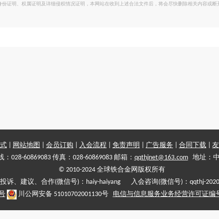
身份证明、权属证明及详细侵权情况证明，本网站在收到上述合法文件后，将会尽快删除相关内容或断
式
|
网站地图
|
会员订购
|
入会流程
|
免责声明
|
广告服务
|
合同下载
|
友
028-60869083 传真：028-60869083 邮箱：
qqthjnet@163.com
地址：中
© 2010-2024 全球铁合金网版权所有
投诉、建议、合作(微信号)：haiy-haiyang 入会咨询(微信号)：qqthj-202
5号
川公网安备 51010702001130号
电信与信息服务业务经营许可证编号:川B