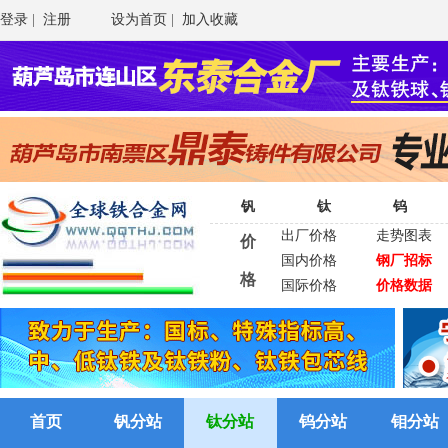
登录
|
注册
设为首页
|
加入收藏
钒
钛
钨
出厂价格
走势图表
价
国内价格
钢厂招标
格
国际价格
价格数据
首页
钒分站
钛分站
钨分站
钼分站