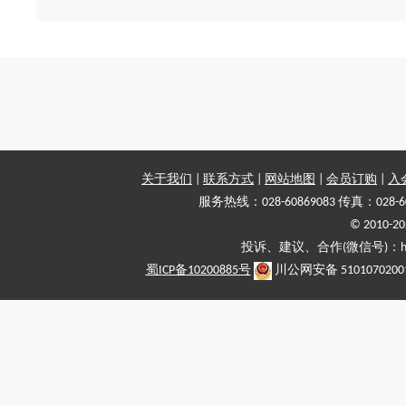
关于我们
|
联系方式
|
网站地图
|
会员订购
|
入
服务热线：028-60869083 传真：028-6
© 2010
投诉、建议、合作(微信号)：haiy-
蜀ICP备10200885号
川公网安备 5101070200