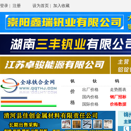
登录
|
注册
设为首页
|
加入收藏
钒
钛
钨
出厂价格
走势图表
价
国内价格
钢厂招标
格
国际价格
价格数据