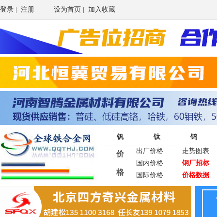
登录
|
注册
设为首页
|
加入收藏
钒
钛
钨
出厂价格
走势图表
价
国内价格
钢厂招标
格
国际价格
价格数据