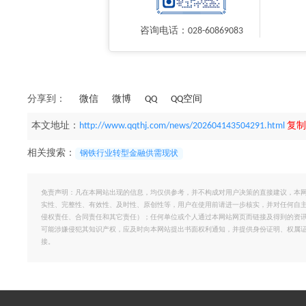
咨询电话：028-60869083
分享到：
微信
微博
QQ
QQ空间
本文地址：
http://www.qqthj.com/news/202604143504291.html
复制
相关搜索：
钢铁行业转型金融供需现状
免责声明：凡在本网站出现的信息，均仅供参考，并不构成对用户决策的直接建议，本
实性、完整性、有效性、及时性、原创性等，用户在使用前请进一步核实，并对任何自
侵权责任、合同责任和其它责任）；任何单位或个人通过本网站网页而链接及得到的资
可能涉嫌侵犯其知识产权，应及时向本网站提出书面权利通知，并提供身份证明、权属
接。