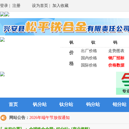
登录
|
注册
设为首页
|
加入收藏
钒
钛
钨
出厂价格
走势图表
价
国内价格
钢厂招标
格
国际价格
价格数据
首页
钒分站
钛分站
钨分站
钼分站
网站公告：
2026年端午节放假通知