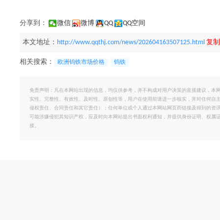
分享到：
微信
微博
QQ
QQ空间
本文地址：
http://www.qqthj.com/news/202604163507125.html
复制
相关搜索：
欧洲钨铁市场价格
钨铁
免责声明：凡在本网站出现的信息，均仅供参考，并不构成对用户决策的直接建议，本
实性、完整性、有效性、及时性、原创性等，用户在使用前请进一步核实，并对任何自
侵权责任、合同责任和其它责任）；任何单位或个人通过本网站网页而链接及得到的资
可能涉嫌侵犯其知识产权，应及时向本网站提出书面权利通知，并提供身份证明、权属
接。