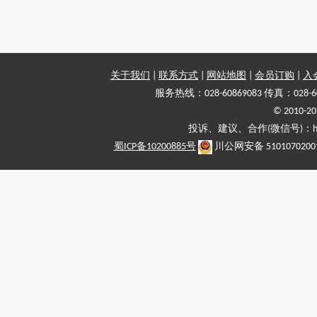
关于我们
|
联系方式
|
网站地图
|
会员订购
|
入
服务热线：028-60869083 传真：028-6
© 2010
投诉、建议、合作(微信号)：haiy-
蜀ICP备10200885号
川公网安备 5101070200