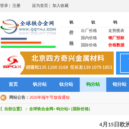
登录
|
注册
设为首页
|
加入收藏
钒
钛
钨
出厂价格
走势图表
价
国内价格
钢厂招标
格
国际价格
价格数据
首页
钒分站
钛分站
钨分站
钼分站
网站公告：
2026年端午节放假通知
〖当前位置〗：
全球铁合金网
>
钨分站
>
[国际价格]
4月15日