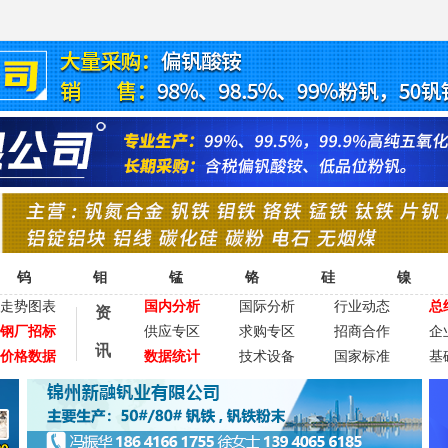
钨
钼
锰
铬
硅
镍
走势图表
国内分析
国际分析
行业动态
总
资
钢厂招标
供应专区
求购专区
招商合作
企
讯
价格数据
数据统计
技术设备
国家标准
基