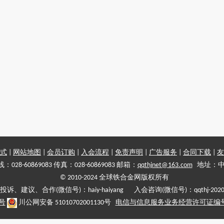
式
|
网站地图
|
会员订购
|
入会流程
|
免责声明
|
广告服务
|
合同下载
|
友
028-60869083 传真：028-60869083 邮箱：
qqthjnet@163.com
地址：中
© 2010-2024 全球铁合金网版权所有
投诉、建议、合作(微信号)：haiy-haiyang 入会咨询(微信号)：qqthj-202
5号
川公网安备 51010702001130号
电信与信息服务业务经营许可证编号:川B