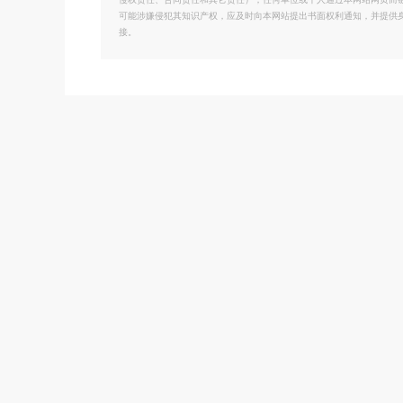
侵权责任、合同责任和其它责任）；任何单位或个人通过本网站网页而
可能涉嫌侵犯其知识产权，应及时向本网站提出书面权利通知，并提供
接。