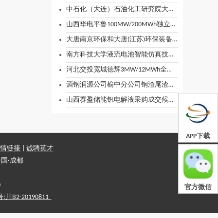
中石化（大连）石油化工研究院大连院2025年其他蓄电池（液流电池）询比采购预成交公示
山西华电平鲁100MW/200MWh独立储能示范项目EPC总承包全钒液流储能系统设备采购中标结果公告
大唐南京环保和大唐(江苏)环保装备催化剂生产项目偏钒酸铵年度长协中标候选人公示
南方科技大学液流电池智能仿真技术开发招标公告
河北交投宽城德辉3MW/12MWh全钒液流电池储能系统设备采购（二次）招标公告
酒钢润源公司榆中分公司钢渣尾渣竞卖销售公告
山西赛盈储能钒电解液采购成交候选人公示
APP下载
情链接
|
诚聘英才
国·成都
0
官方微信
2-20190811