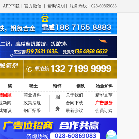
APP下载
|
官方微信
|
帮助说明
| 服务热线：028-60869083
镁
稀土
铅锌
钢铁
冶金炉料
结回顾
商业资料
关于我们
精华文萃
服
业新闻
政策法规
合同下载
广告服务
务
础知识
钢厂招采
最新会议
会员订购