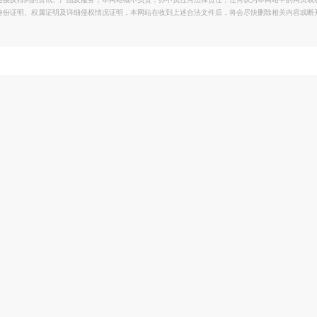
链接及得到的资讯、产品及服务，本网站概不负责，亦不负任何法律责任；任何认为本网站中的网页或
身份证明、权属证明及详细侵权情况证明，本网站在收到上述合法文件后，将会尽快删除相关内容或断