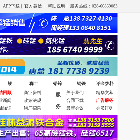
APP下载
|
官方微信
|
帮助说明
| 服务热线：028-60869083
镁
稀土
铅锌
钢铁
冶金炉料
结回顾
商业资料
关于我们
精华文萃
服
业新闻
政策法规
合同下载
广告服务
务
础知识
钢厂招采
最新会议
会员订购