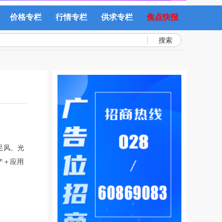
价格专栏
行情专栏
供求专栏
焦点快报
搜索
足风、光
产＋应用