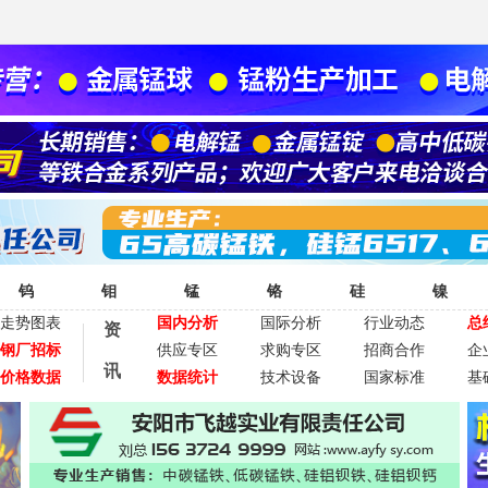
钨
钼
锰
铬
硅
镍
走势图表
国内分析
国际分析
行业动态
总
资
钢厂招标
供应专区
求购专区
招商合作
企
讯
价格数据
数据统计
技术设备
国家标准
基