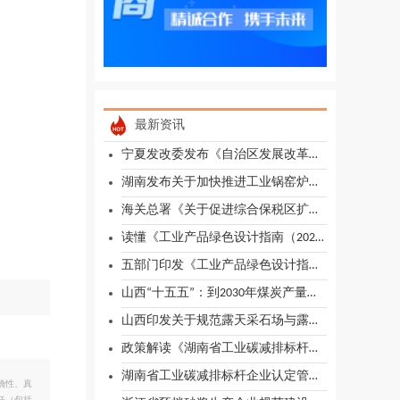
最新资讯
宁夏发改委发布《自治区发展改革委关于落实新能源就近消纳价格机制有关事项的通知》
湖南发布关于加快推进工业锅窑炉淘汰和清洁能源改造的通知（征求意见稿）
海关总署《关于促进综合保税区扩能提质的若干措施》
读懂《工业产品绿色设计指南（2026年版）》
五部门印发《工业产品绿色设计指南（2026年版）》
山西“十五五”：到2030年煤炭产量根据国家保供需要保持在合理水平
山西印发关于规范露天采石场与露天矿山分类管理有关事项的通知
政策解读《湖南省工业碳减排标杆企业认定管理办法》
湖南省工业碳减排标杆企业认定管理办法
确性、真