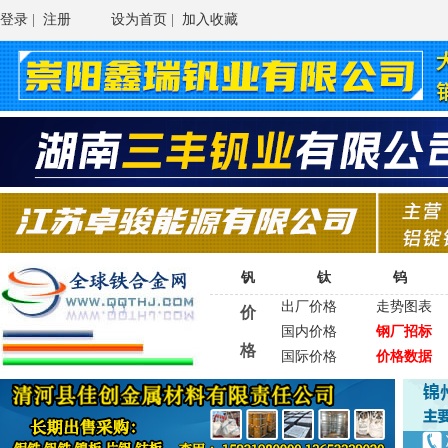
登录
|
注册
设为首页
|
加入收藏
钒
钛
钨
出厂价格
走势图表
价
国内价格
钢厂招标
格
国际价格
价格数据