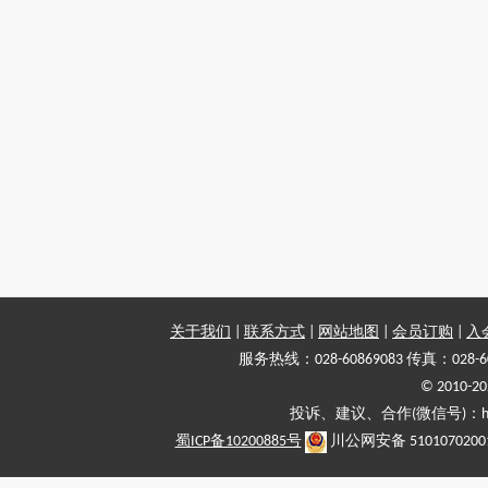
关于我们
|
联系方式
|
网站地图
|
会员订购
|
入
服务热线：028-60869083 传真：028-6
© 2010
投诉、建议、合作(微信号)：haiy-
蜀ICP备10200885号
川公网安备 5101070200