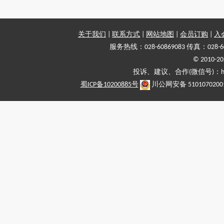
关于我们
|
联系方式
|
网站地图
|
会员订购
|
入
服务热线：028-60869083 传真：028-6
© 2010
投诉、建议、合作(微信号)：haiy-
蜀ICP备10200885号
川公网安备 5101070200