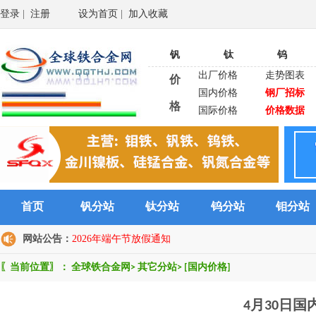
登录
|
注册
设为首页
|
加入收藏
钒
钛
钨
出厂价格
走势图表
价
国内价格
钢厂招标
格
国际价格
价格数据
首页
钒分站
钛分站
钨分站
钼分站
网站公告：
2026年端午节放假通知
〖当前位置〗：
全球铁合金网
>
其它分站
>
[国内价格]
4月30日