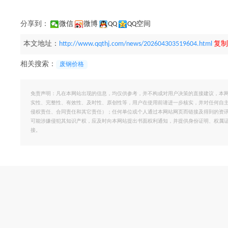
分享到：
微信
微博
QQ
QQ空间
本文地址：
http://www.qqthj.com/news/202604303519604.html
复制
相关搜索：
废钢价格
免责声明：凡在本网站出现的信息，均仅供参考，并不构成对用户决策的直接建议，本
实性、完整性、有效性、及时性、原创性等，用户在使用前请进一步核实，并对任何自
侵权责任、合同责任和其它责任）；任何单位或个人通过本网站网页而链接及得到的资
可能涉嫌侵犯其知识产权，应及时向本网站提出书面权利通知，并提供身份证明、权属
接。