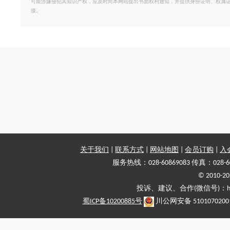
可能涉嫌侵犯其知识产权，应及时向本网站提出书面权利通知，并提供身份证明、权属
接。
关于我们
|
联系方式
|
网站地图
|
会员订购
|
入
服务热线：028-60869083 传真：028-6
© 2010
投诉、建议、合作(微信号)：haiy-
蜀ICP备10200885号
川公网安备 5101070200