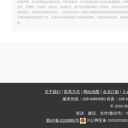
免责声明：凡在本网站出现的信息，均仅供参考，并不构成对用户决策的直接建议，本
实性、完整性、有效性、及时性、原创性等，用户在使用前请进一步核实，并对任何自
侵权责任、合同责任和其它责任）；任何单位或个人通过本网站网页而链接及得到的资
可能涉嫌侵犯其知识产权，应及时向本网站提出书面权利通知，并提供身份证明、权属
接。
关于我们
|
联系方式
|
网站地图
|
会员订购
|
入
服务热线：028-60869083 传真：028-6
© 2010
投诉、建议、合作(微信号)：haiy-
蜀ICP备10200885号
川公网安备 5101070200