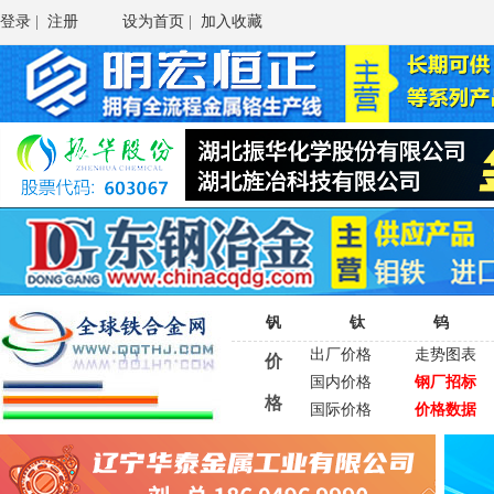
登录
|
注册
设为首页
|
加入收藏
钒
钛
钨
出厂价格
走势图表
价
国内价格
钢厂招标
格
国际价格
价格数据