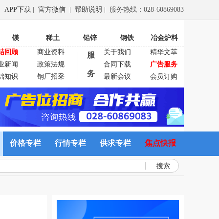
APP下载
|
官方微信
|
帮助说明
| 服务热线：028-60869083
镁
稀土
铅锌
钢铁
冶金炉料
结回顾
商业资料
关于我们
精华文萃
服
业新闻
政策法规
合同下载
广告服务
务
础知识
钢厂招采
最新会议
会员订购
价格专栏
行情专栏
供求专栏
焦点快报
搜索