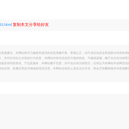
33.html
复制本文分享给好友
的直接建议，本网站将尽力确保所提供的信息准确可靠、客观公正，但不保证信息全部或部分内容的准
实，并对任何自主决策的行为负责，本网站对有关信息所引致的错误、不确或遗漏，概不负任何法律责
链接及得到的资讯、产品及服务，本网站概不负责，亦不负任何法律责任；任何认为本网站中的网页或
身份证明、权属证明及详细侵权情况证明，本网站在收到上述合法文件后，将会尽快删除相关内容或断