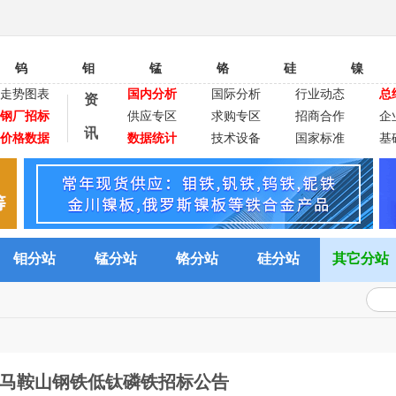
钨
钼
锰
铬
硅
镍
走势图表
国内分析
国际分析
行业动态
总
资
钢厂招标
供应专区
求购专区
招商合作
企
讯
价格数据
数据统计
技术设备
国家标准
基
钼分站
锰分站
铬分站
硅分站
其它分站
5月马鞍山钢铁低钛磷铁招标公告