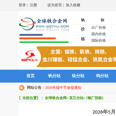
登录
|
注册
设为首页
|
加入收藏
钒
钛
出厂价格
价
国内价格
格
国际价格
首页
钒分站
钛分站
钨分站
网站公告：
2026年端午节放假通知
〖当前位置〗：
全球铁合金网
>
其它分站
>
[钢厂招标]
2026年