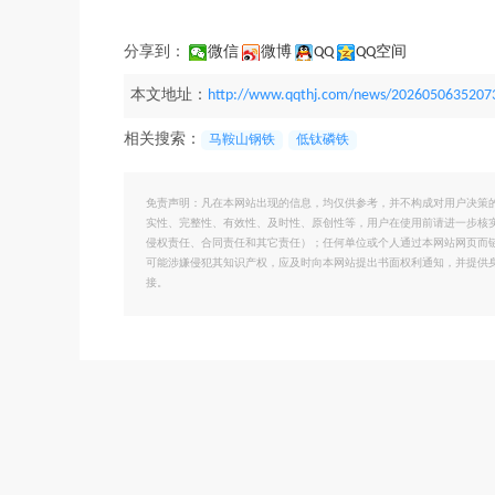
分享到：
微信
微博
QQ
QQ空间
本文地址：
http://www.qqthj.com/news/2026050635207
相关搜索：
马鞍山钢铁
低钛磷铁
免责声明：凡在本网站出现的信息，均仅供参考，并不构成对用户决策
实性、完整性、有效性、及时性、原创性等，用户在使用前请进一步核
侵权责任、合同责任和其它责任）；任何单位或个人通过本网站网页而
可能涉嫌侵犯其知识产权，应及时向本网站提出书面权利通知，并提供
接。