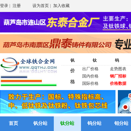
登录
|
注册
设为首页
|
加入收藏
钒
钛
钨
出厂价格
走势图表
价
国内价格
钢厂招标
格
国际价格
价格数据
首页
钒分站
钛分站
钨分站
钼分站