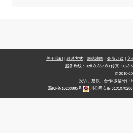
关于我们
|
联系方式
|
网站地图
|
会员订购
|
入
服务热线：028-60869083 传真：028-6
© 2010
投诉、建议、合作(微信号)：haiy-
蜀ICP备10200885号
川公网安备 5101070200