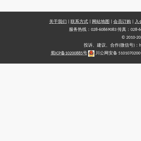
关于我们
|
联系方式
|
网站地图
|
会员订购
|
入
服务热线：028-60869083 传真：028-6
© 2010
投诉、建议、合作(微信号)：haiy-
蜀ICP备10200885号
川公网安备 5101070200