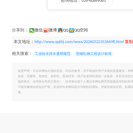
咨询电话：028-60869083
分享到：
微信
微博
QQ
QQ空间
本文地址：
http://www.qqthj.com/news/202605223536698.html
复制
相关搜索：
工业给水排水通用规范
型钢轧钢工程设计标准
免责声明：凡在本网站出现的信息，均仅供参考，并不构成对用户决策的直接建议，本
实性、完整性、有效性、及时性、原创性等，用户在使用前请进一步核实，并对任何自
侵权责任、合同责任和其它责任）；任何单位或个人通过本网站网页而链接及得到的资
可能涉嫌侵犯其知识产权，应及时向本网站提出书面权利通知，并提供身份证明、权属
接。