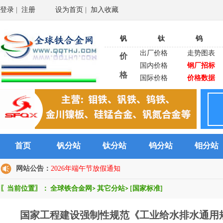
登录
|
注册
设为首页
|
加入收藏
钒
钛
钨
出厂价格
走势图表
价
国内价格
钢厂招标
格
国际价格
价格数据
首页
钒分站
钛分站
钨分站
钼分站
网站公告：
2026年端午节放假通知
〖当前位置〗：
全球铁合金网
>
其它分站
>
[国家标准]
国家工程建设强制性规范《工业给水排水通用