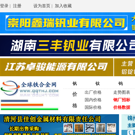
登录
|
注册
设为首页
|
加入收藏
钒
钛
钨
出厂价格
走势图表
价
国内价格
钢厂招标
格
国际价格
价格数据