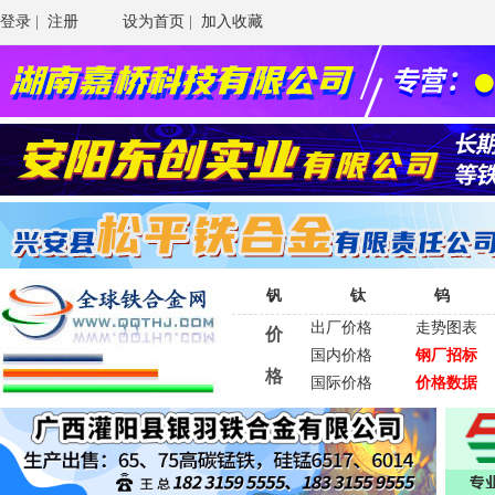
登录
|
注册
设为首页
|
加入收藏
钒
钛
钨
出厂价格
走势图表
价
国内价格
钢厂招标
格
国际价格
价格数据