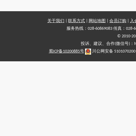
关于我们
|
联系方式
|
网站地图
|
会员订购
|
入
服务热线：028-60869083 传真：028-6
© 2010
投诉、建议、合作(微信号)：haiy-
蜀ICP备10200885号
川公网安备 5101070200