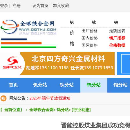
登录
|
注册
设为首页
|
加入收藏
钒
钛
钨
出厂价格
走势图表
价
国内价格
钢厂招标
格
国际价格
价格数据
首页
钒分站
钛分站
钨分站
钼分站
网站公告：
2026年端午节放假通知
〖当前位置〗：
全球铁合金网
>
钨分站
>
[行业动态]
晋能控股煤业集团成功竞