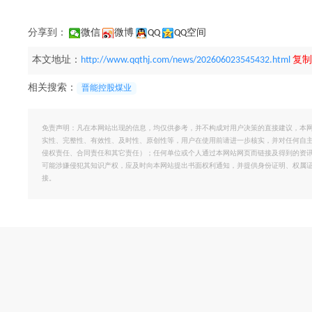
分享到：
微信
微博
QQ
QQ空间
本文地址：
http://www.qqthj.com/news/202606023545432.html
复制
相关搜索：
晋能控股煤业
免责声明：凡在本网站出现的信息，均仅供参考，并不构成对用户决策的直接建议，本
实性、完整性、有效性、及时性、原创性等，用户在使用前请进一步核实，并对任何自
侵权责任、合同责任和其它责任）；任何单位或个人通过本网站网页而链接及得到的资
可能涉嫌侵犯其知识产权，应及时向本网站提出书面权利通知，并提供身份证明、权属
接。