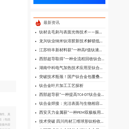
最新资讯
钛材去毛刺与表面光饰技术——振动磨削法
龙兴钛业纳米钛溶胶新技术解锁低温烟气脱硫脱硝新路径
江苏特丰新材料获“一种高F值钛液的水解方法及水解料和钛白粉”专利授权
西部超导取得“一种全流程回收钛合金铸锭扒皮屑的方法”专利
湖南中科电气加热技术应用至钛合金生产领域
突破技术瓶颈！国产钛合金包覆叠轧工艺实现自主量产
钛合金叶片加工工艺探析
西部超导获“一种提高TC4-DT钛合金组织性能均匀性的锻造方法”专利授权
钛合金焊接：光洁表面与生物相容性解决方案
西安天力金属获“一种PEM双极板用钛框/钛板/钛框复合结构及其制备方法”专利授权
确性、真
任（包括
技术突破 四川尚材三维球形钛粉收得率达90%以上
链接内容