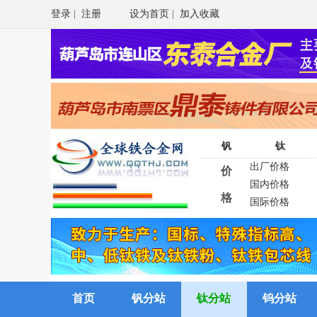
登录
|
注册
设为首页
|
加入收藏
钒
钛
出厂价格
价
国内价格
格
国际价格
首页
钒分站
钛分站
钨分站