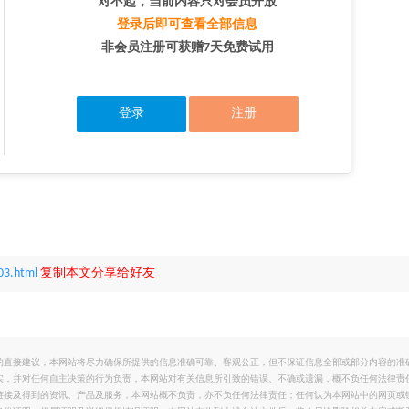
对不起，当前内容只对会员开放
登录后即可查看全部信息
非会员注册可获赠7天免费试用
登录
注册
03.html
复制本文分享给好友
的直接建议，本网站将尽力确保所提供的信息准确可靠、客观公正，但不保证信息全部或部分内容的准
实，并对任何自主决策的行为负责，本网站对有关信息所引致的错误、不确或遗漏，概不负任何法律责
链接及得到的资讯、产品及服务，本网站概不负责，亦不负任何法律责任；任何认为本网站中的网页或