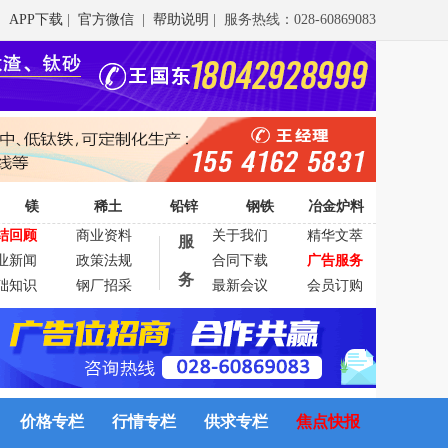
APP下载
|
官方微信
|
帮助说明
| 服务热线：028-60869083
镁
稀土
铅锌
钢铁
冶金炉料
结回顾
商业资料
关于我们
精华文萃
服
业新闻
政策法规
合同下载
广告服务
务
础知识
钢厂招采
最新会议
会员订购
价格专栏
行情专栏
供求专栏
焦点快报