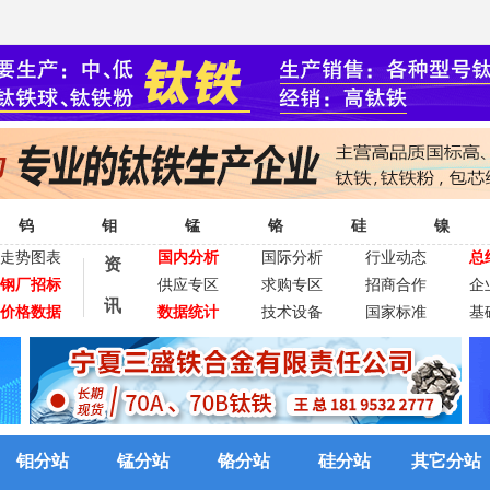
钨
钼
锰
铬
硅
镍
走势图表
国内分析
国际分析
行业动态
总
资
钢厂招标
供应专区
求购专区
招商合作
企
讯
价格数据
数据统计
技术设备
国家标准
基
钼分站
锰分站
铬分站
硅分站
其它分站