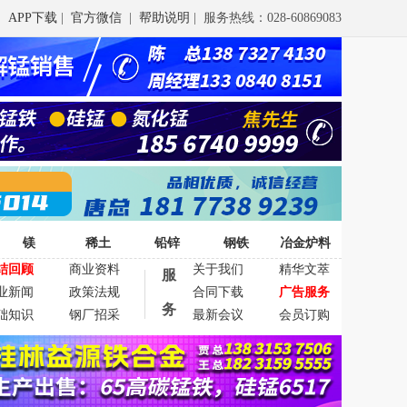
APP下载
|
官方微信
|
帮助说明
| 服务热线：028-60869083
镁
稀土
铅锌
钢铁
冶金炉料
结回顾
商业资料
关于我们
精华文萃
服
业新闻
政策法规
合同下载
广告服务
务
础知识
钢厂招采
最新会议
会员订购