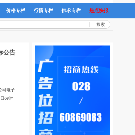
价格专栏
行情专栏
供求专栏
焦点快报
搜索
标公告
公司电子
9日09时