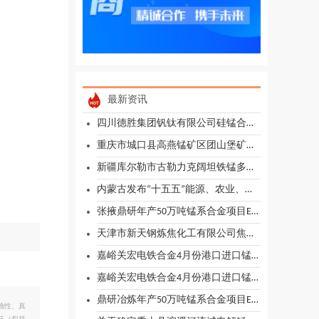
最新资讯
四川德胜集团钒钛有限公司硅锰合金运输的询价
重庆市城口县高燕锰矿区团山堡矿段普查(CQS26C00794)公开招标公告
新疆库尔勒市古勒力克阔坦铁锰多金属矿勘查探矿权挂牌出让公告
内蒙古发布“十五五”能源、农业、生态、文旅施政思路
张掖鼎研年产50万吨锰系合金项目EPC工程总承包中标结果
天津市新天钢炼焦化工有限公司焦化产能出让公告
嘉峪关宏电铁合金4月份港口进口锰矿招标成交公示
嘉峪关宏电铁合金4月份港口进口锰矿招标评标信息
鼎研冶炼年产50万吨锰系合金项目EPC中标公告
确性、真