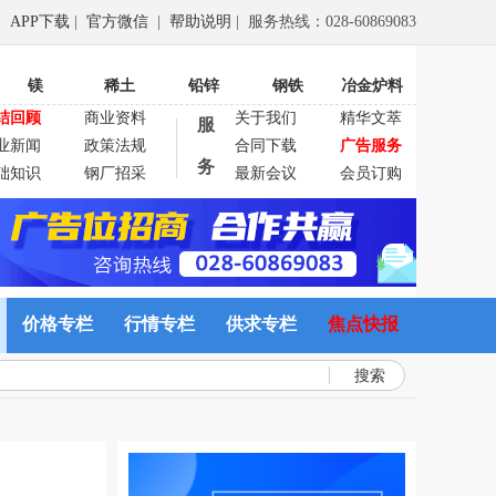
APP下载
|
官方微信
|
帮助说明
| 服务热线：028-60869083
镁
稀土
铅锌
钢铁
冶金炉料
结回顾
商业资料
关于我们
精华文萃
服
业新闻
政策法规
合同下载
广告服务
务
础知识
钢厂招采
最新会议
会员订购
价格专栏
行情专栏
供求专栏
焦点快报
搜索