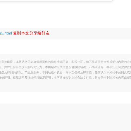
25.html
复制本文分享给好友
的直接建议，本网站将尽力确保所提供的信息准确可靠、客观公正，但不保证信息全部或部分内容的准
实，并对任何自主决策的行为负责，本网站对有关信息所引致的错误、不确或遗漏，概不负任何法律责
链接及得到的资讯、产品及服务，本网站概不负责，亦不负任何法律责任；任何认为本网站中的网页或
身份证明、权属证明及详细侵权情况证明，本网站在收到上述合法文件后，将会尽快删除相关内容或断