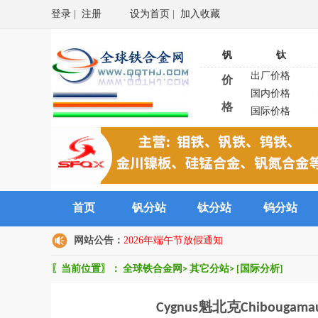
登录
|
注册
设为首页
|
加入收藏
钒
钛
出厂价格
价
国内价格
格
国际价格
首页
钒分站
钛分站
钨分站
网站公告：
2026年端午节放假通知
〖当前位置〗：
全球铁合金网
>
其它分站
>
[国际分析]
Cygnus魁北克Chiboug