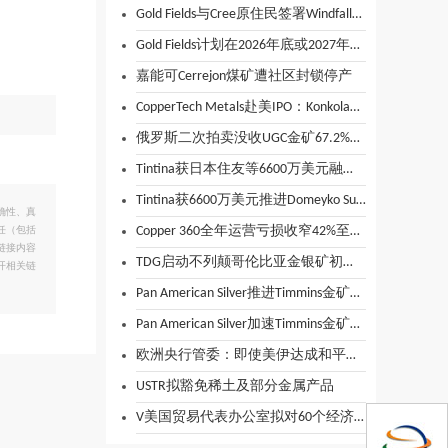
Gold Fields与Cree原住民签署Windfall金矿IBA协议
Gold Fields计划在2026年底或2027年初将Windfall金矿项目投产
嘉能可Cerrejon煤矿遭社区封锁停产
CopperTech Metals赴美IPO：Konkola铜矿年营收13.3亿美元
俄罗斯二次拍卖没收UGC金矿67.2%股份
Tintina获日本住友等6600万美元融资 智利铜金项目获重大推进
Tintina获6600万美元推进Domeyko Sulfuros铜金矿 买断少数股东权益
确性、真
Copper 360全年运营亏损收窄42%至2.13亿兰特
任（包括
链接内容
TDG启动不列颠哥伦比亚金银矿初步经济评估
开相关链
Pan American Silver推进Timmins金矿扩建 新资源支持矿山寿命延长
Pan American Silver加速Timmins金矿区勘探 2026年计划钻探11.8万米
欧洲央行管委：即使美伊达成和平协议，也不会削弱加息理由
USTR拟豁免稀土及部分金属产品
V美国贸易代表办公室拟对60个经济体加征强迫劳动关税 税率10%-12.5%