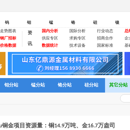
钨
钼
锰
铬
硅
镍
走势图表
国内分析
国际分析
行业动态
总
资
钢厂招标
供应专区
求购专区
招商合作
企
讯
价格数据
数据统计
技术设备
国家标准
基
钼分站
锰分站
铬分站
硅分站
其它分站
amau铜金项目资源量：铜14.9万吨、金16.7万盎司