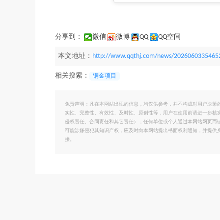
分享到：
微信
微博
QQ
QQ空间
本文地址：
http://www.qqthj.com/news/2026060335465
相关搜索：
铜金项目
免责声明：凡在本网站出现的信息，均仅供参考，并不构成对用户决策
实性、完整性、有效性、及时性、原创性等，用户在使用前请进一步核
侵权责任、合同责任和其它责任）；任何单位或个人通过本网站网页而
可能涉嫌侵犯其知识产权，应及时向本网站提出书面权利通知，并提供
接。