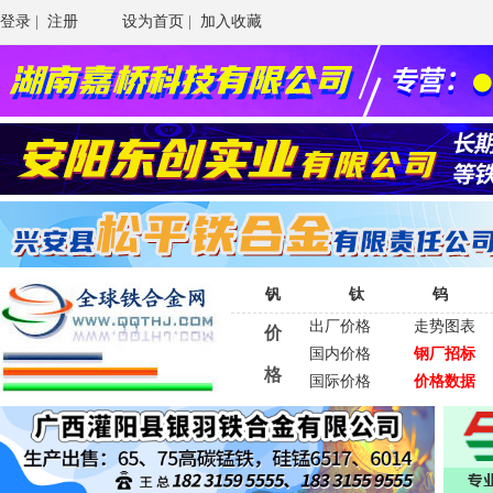
登录
|
注册
设为首页
|
加入收藏
钒
钛
钨
出厂价格
走势图表
价
国内价格
钢厂招标
格
国际价格
价格数据