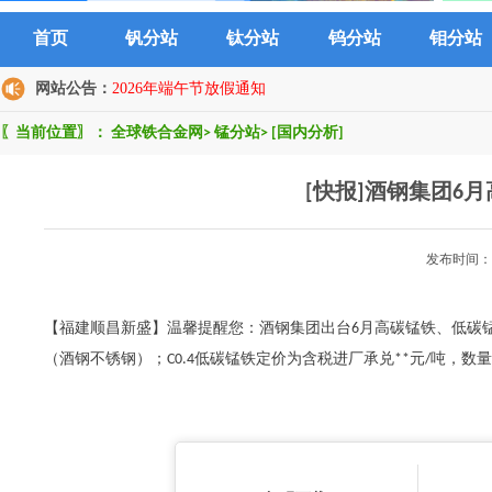
首页
钒分站
钛分站
钨分站
钼分站
网站公告：
2026年端午节放假通知
〖当前位置〗：
全球铁合金网
>
锰分站
>
[国内分析]
[快报]酒钢集团6
发布时间：2
【福建顺昌新盛】温馨提醒您：酒钢集团出台6月高碳锰铁、低碳锰铁
（酒钢不锈钢）；C0.4低碳锰铁定价为含税进厂承兑**元/吨，数量.