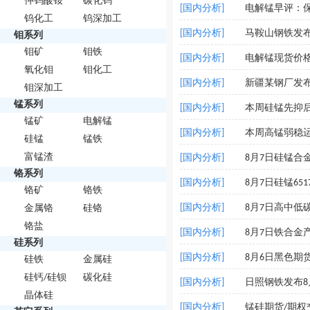
仲钨酸铵
碳化钨
[国内分析]
电解锰早评：保
钨化工
钨深加工
[国内分析]
马鞍山钢铁发
钼系列
钼矿
钼铁
[国内分析]
电解锰现货价格一周
氧化钼
钼化工
[国内分析]
新疆某钢厂发
钼深加工
锰系列
[国内分析]
本周硅锰先抑后
锰矿
电解锰
[国内分析]
本周高锰弱稳运
硅锰
锰铁
富锰渣
[国内分析]
8月7日硅锰合
铬系列
[国内分析]
8月7日硅锰65
铬矿
铬铁
[国内分析]
8月7日高中低
金属铬
硅铬
铬盐
[国内分析]
8月7日铁合金
硅系列
[国内分析]
8月6日黑色期
硅铁
金属硅
硅钙/硅钡
碳化硅
[国内分析]
日照钢铁发布
晶体硅
[国内分析]
锰硅期货/期权