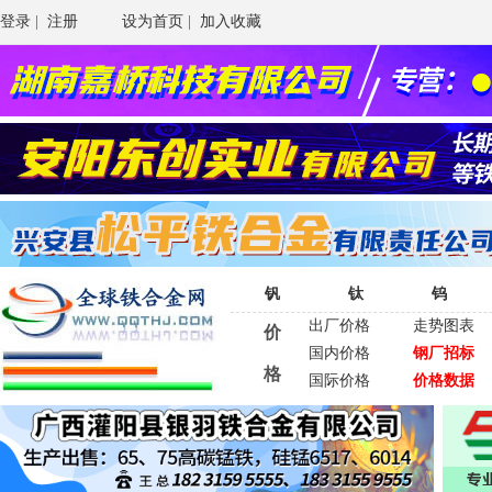
登录
|
注册
设为首页
|
加入收藏
钒
钛
钨
出厂价格
走势图表
价
国内价格
钢厂招标
格
国际价格
价格数据