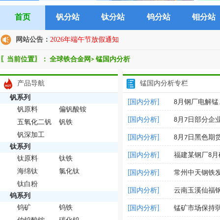
首页
钒分站
钛分站
钨分站
钼分站
网站公告：
2026年端午节放假通知
〖当前位置〗：
全球铁合金网
>
锰国内分析
产品导航
锰国内分析专栏
钒系列
[国内分析]
8月钢厂电解
钒原料
偏钒酸铵
[国内分析]
8月7日部分企
五氧化二钒
钒铁
钒深加工
[国内分析]
8月7日黑色期
钛系列
[国内分析]
福建某钢厂8
钛原料
钛铁
海绵钛
氯化钛
[国内分析]
常州中天钢铁
钛白粉
[国内分析]
云南玉溪仙福
钨系列
钨矿
钨铁
[国内分析]
锰矿市场保持