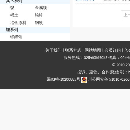
其它系列
镍
金属镁
上
稀土
铅锌
冶金原料
钢铁
锂系列
碳酸锂
关于我们
|
联系方式
|
网站地图
|
会员订购
|
入
服务热线：028-60869083 传真：028-6
© 2010
投诉、建议、合作(微信号)：haiy-
蜀ICP备10200885号
川公网安备 5101070200