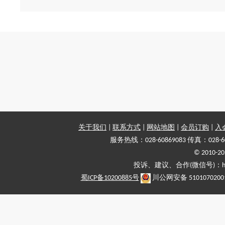
关于我们
|
联系方式
|
网站地图
|
会员订购
|
入
服务热线：028-60869083 传真：028-6
© 2010
投诉、建议、合作(微信号)：haiy-
蜀ICP备10200885号
川公网安备 5101070200