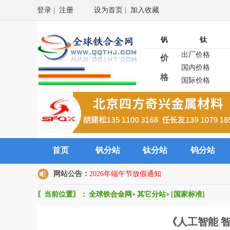
登录
|
注册
设为首页
|
加入收藏
钒
钛
出厂价格
价
国内价格
格
国际价格
首页
钒分站
钛分站
钨分站
网站公告：
2026年端午节放假通知
〖当前位置〗：
全球铁合金网
>
其它分站
>
[国家标准]
《人工智能 