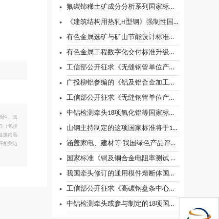
氟碳铈稀土矿成分分析系列国家标准物质正式获批
《建筑结构用热轧H型钢》强制性国家标准启动会召开
有色金属选矿与矿山节能设计标准迭代更新
有色金属工程数字化交付标准升级为国标
工信部公开征求《无缝钢管单位产品能源消耗技术要求》等4项黑色冶金行业标准报批意见
广投柳铝参编的《铝及铝合金加工产品包装、标志、运输、贮存》国家标准正式发布
工信部公开征求《无缝钢管单位产品能源消耗技术要求》等4项黑色冶金行业标准报批意见
中铝检测牵头18项氧化铝等国家标准发布
确性、真
任（包括
山钢主持制定的这项国家标准将于12月1日施行
链接内容
涵盖家电、建材等 我国绿色产品评价国家标准已覆盖47项产品
开相关链
国家标准《铜及铜合金电阻率测试 四探针法》获批立项
我国牵头修订的通用模件熔断体国际标准发布
工信部公开征求《高碳钢盘条中心马氏体评定方法》等4项黑色冶金行业标准外文版报批意见
中铝检测牵头或参与制定的18项国家标准正式发布