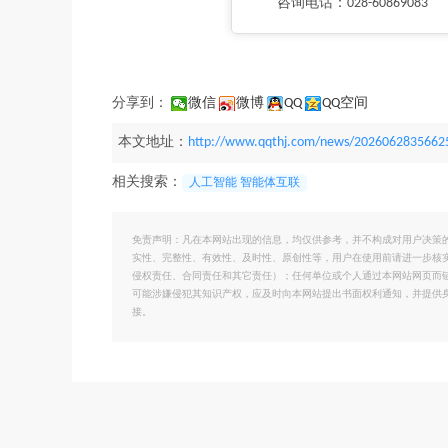
咨询电话：028-60869083
分享到：
微信
微博
QQ
QQ空间
本文地址：
http://www.qqthj.com/news/2026062835662
相关搜索：
人工智能 智能体互联
免责声明：凡在本网站出现的信息，均仅供参考，并不构成对用户决策
实性、完整性、有效性、及时性、原创性等，用户在使用前请进一步核
侵权责任、合同责任和其它责任）；任何单位或个人通过本网站网页而
可能涉嫌侵犯其知识产权，应及时向本网站提出书面权利通知，并提供
接。