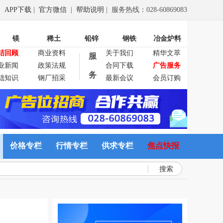
APP下载
|
官方微信
|
帮助说明
| 服务热线：028-60869083
镁
稀土
铅锌
钢铁
冶金炉料
结回顾
商业资料
关于我们
精华文萃
服
业新闻
政策法规
合同下载
广告服务
务
础知识
钢厂招采
最新会议
会员订购
价格专栏
行情专栏
供求专栏
焦点快报
搜索