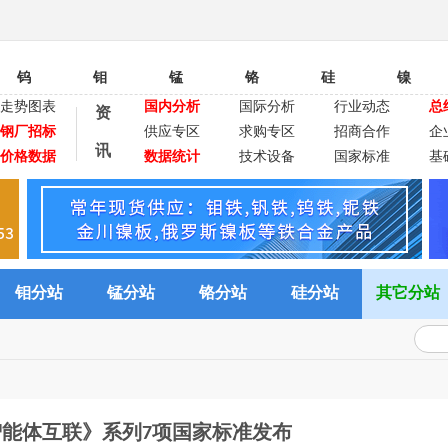
钨
钼
锰
铬
硅
镍
走势图表
国内分析
国际分析
行业动态
总
资
钢厂招标
供应专区
求购专区
招商合作
企
讯
价格数据
数据统计
技术设备
国家标准
基
钼分站
锰分站
铬分站
硅分站
其它分站
智能体互联》系列7项国家标准发布