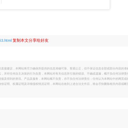
53.html
复制本文分享给好友
的直接建议，本网站将尽力确保所提供的信息准确可靠、客观公正，但不保证信息全部或部分内容的准
实，并对任何自主决策的行为负责，本网站对有关信息所引致的错误、不确或遗漏，概不负任何法律责
链接及得到的资讯、产品及服务，本网站概不负责，亦不负任何法律责任；任何认为本网站中的网页或
身份证明、权属证明及详细侵权情况证明，本网站在收到上述合法文件后，将会尽快删除相关内容或断