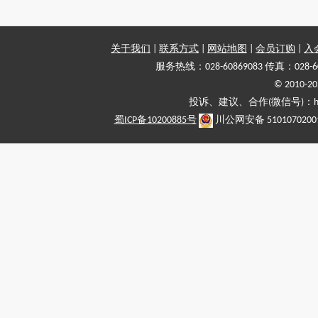
关于我们
|
联系方式
|
网站地图
|
会员订购
|
入
服务热线：028-60869083 传真：028-6
© 2010
投诉、建议、合作(微信号)：haiy-
蜀ICP备10200885号
川公网安备 5101070200