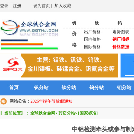
登录
|
注册
设为首页
|
加入收藏
钒
钛
钨
出厂价格
走势图表
价
国内价格
钢厂招标
格
国际价格
价格数据
首页
钒分站
钛分站
钨分站
钼分站
网站公告：
2026年端午节放假通知
〖当前位置〗：
全球铁合金网
>
其它分站
>
[国家标准]
中铝检测牵头或参与制