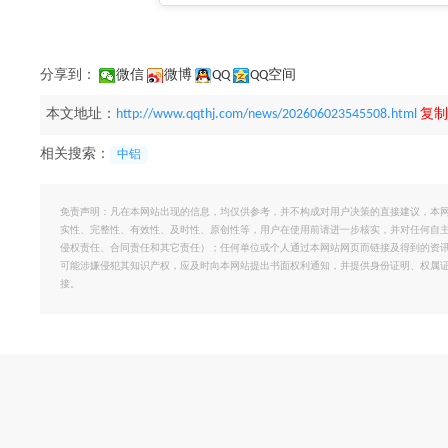
分享到：
微信
微博
QQ
QQ空间
本文地址：
http://www.qqthj.com/news/202606023545508.html
复制
相关搜索：
中铝
免责声明：凡在本网站出现的信息，均仅供参考，并不构成对用户决策的直接建议，本
实性、完整性、有效性、及时性、原创性等，用户在使用前请进一步核实，并对任何自
侵权责任、合同责任和其它责任）；任何单位或个人通过本网站网页而链接及得到的资
可能涉嫌侵犯其知识产权，应及时向本网站提出书面权利通知，并提供身份证明、权属
接。