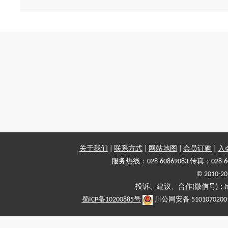
关于我们
|
联系方式
|
网站地图
|
会员订购
|
入
服务热线：028-60869083 传真：028-6
© 2010
投诉、建议、合作(微信号)：haiy-
蜀ICP备10200885号
川公网安备 5101070200