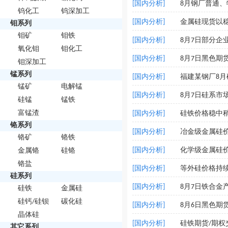
[国内分析]
8月钢厂普通
钨化工
钨深加工
[国内分析]
金属硅现货以稳
钼系列
钼矿
钼铁
[国内分析]
8月7日部分企
氧化钼
钼化工
[国内分析]
8月7日黑色期
钼深加工
锰系列
[国内分析]
福建某钢厂8
锰矿
电解锰
[国内分析]
8月7日硅系市
硅锰
锰铁
富锰渣
[国内分析]
硅铁价格稳中
铬系列
[国内分析]
冶金级金属硅
铬矿
铬铁
[国内分析]
化学级金属硅
金属铬
硅铬
铬盐
[国内分析]
等外硅价格持
硅系列
[国内分析]
8月7日铁合金
硅铁
金属硅
硅钙/硅钡
碳化硅
[国内分析]
8月6日黑色期
晶体硅
[国内分析]
硅铁期货/期权
其它系列