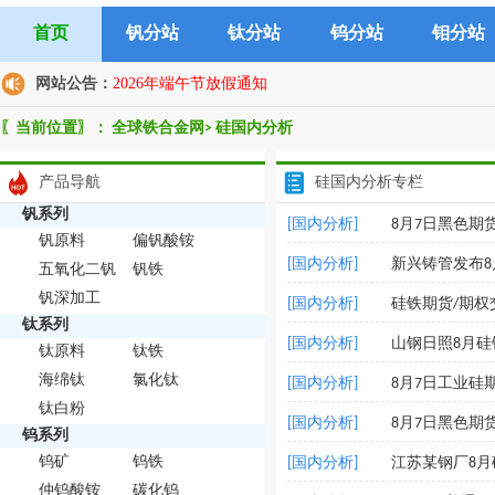
首页
钒分站
钛分站
钨分站
钼分站
网站公告：
2026年端午节放假通知
〖当前位置〗：
全球铁合金网
>
硅国内分析
产品导航
硅国内分析专栏
钒系列
[国内分析]
8月7日黑色期
钒原料
偏钒酸铵
[国内分析]
新兴铸管发布8
五氧化二钒
钒铁
钒深加工
[国内分析]
硅铁期货/期权
钛系列
[国内分析]
山钢日照8月
钛原料
钛铁
海绵钛
氯化钛
[国内分析]
8月7日工业硅
钛白粉
[国内分析]
8月7日黑色期
钨系列
钨矿
钨铁
[国内分析]
江苏某钢厂8
仲钨酸铵
碳化钨