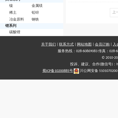
镍
金属镁
上
稀土
铅锌
冶金原料
钢铁
锂系列
碳酸锂
关于我们
|
联系方式
|
网站地图
|
会员订购
|
入
服务热线：028-60869083 传真：028-6
© 2010
投诉、建议、合作(微信号)：haiy-
蜀ICP备10200885号
川公网安备 5101070200