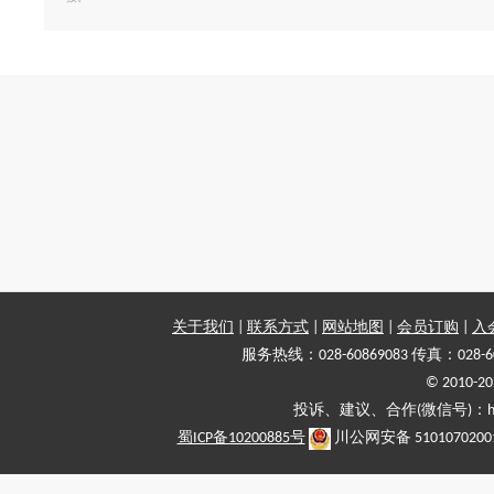
关于我们
|
联系方式
|
网站地图
|
会员订购
|
入
服务热线：028-60869083 传真：028-6
© 2010
投诉、建议、合作(微信号)：haiy-
蜀ICP备10200885号
川公网安备 5101070200