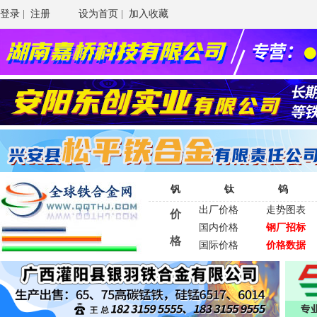
登录
|
注册
设为首页
|
加入收藏
钒
钛
钨
出厂价格
走势图表
价
国内价格
钢厂招标
格
国际价格
价格数据