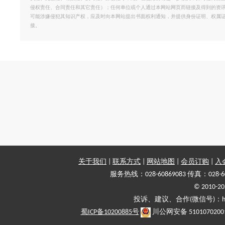
侵权责任、合同责任和其它责任）；任何单位或个人通过本网站网页而链接及得到的资
可能涉嫌侵犯其知识产权，应及时向本网站提出书面权利通知，并提供身份证明、权属
接。
关于我们
|
联系方式
|
网站地图
|
会员订购
|
入
服务热线：028-60869083 传真：028-6
© 2010
投诉、建议、合作(微信号)：haiy-
蜀ICP备10200885号
川公网安备 5101070200