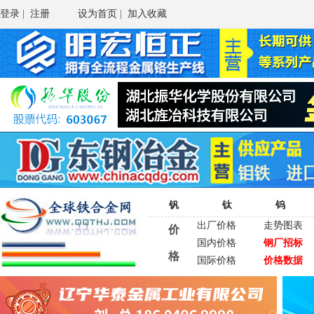
登录
|
注册
设为首页
|
加入收藏
钒
钛
钨
出厂价格
走势图表
价
国内价格
钢厂招标
格
国际价格
价格数据