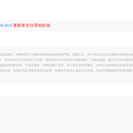
96.html
复制本文分享给好友
的直接建议，本网站将尽力确保所提供的信息准确可靠、客观公正，但不保证信息全部或部分内容的准
实，并对任何自主决策的行为负责，本网站对有关信息所引致的错误、不确或遗漏，概不负任何法律责
链接及得到的资讯、产品及服务，本网站概不负责，亦不负任何法律责任；任何认为本网站中的网页或
身份证明、权属证明及详细侵权情况证明，本网站在收到上述合法文件后，将会尽快删除相关内容或断