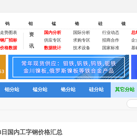
钨
钼
锰
铬
硅
镍
走势图表
国内分析
国际分析
行业动态
总
资
钢厂招标
供应专区
求购专区
招商合作
企
讯
价格数据
数据统计
技术设备
国家标准
基
钼分站
锰分站
铬分站
硅分站
其它分站
月8日国内工字钢价格汇总