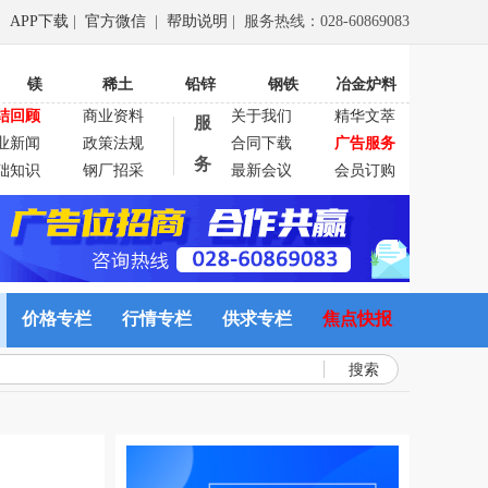
APP下载
|
官方微信
|
帮助说明
| 服务热线：028-60869083
镁
稀土
铅锌
钢铁
冶金炉料
结回顾
商业资料
关于我们
精华文萃
服
业新闻
政策法规
合同下载
广告服务
务
础知识
钢厂招采
最新会议
会员订购
价格专栏
行情专栏
供求专栏
焦点快报
搜索