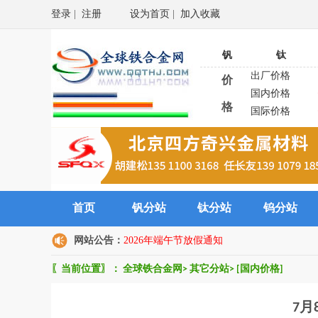
登录
|
注册
设为首页
|
加入收藏
钒
钛
出厂价格
价
国内价格
格
国际价格
首页
钒分站
钛分站
钨分站
网站公告：
2026年端午节放假通知
〖当前位置〗：
全球铁合金网
>
其它分站
>
[国内价格]
7