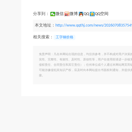
分享到：
微信
微博
QQ
QQ空间
本文地址：
http://www.qqthj.com/news/2026070835754
相关搜索：
工字钢价格
免责声明：凡在本网站出现的信息，均仅供参考，并不构成对用户决策
实性、完整性、有效性、及时性、原创性等，用户在使用前请进一步核
侵权责任、合同责任和其它责任）；任何单位或个人通过本网站网页而
可能涉嫌侵犯其知识产权，应及时向本网站提出书面权利通知，并提供
接。