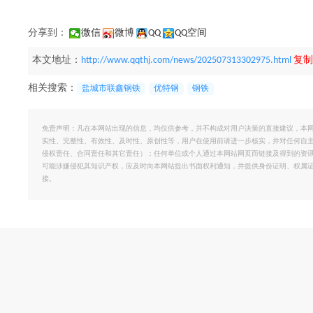
分享到：
微信
微博
QQ
QQ空间
本文地址：
http://www.qqthj.com/news/202507313302975.html
复制
相关搜索：
盐城市联鑫钢铁
优特钢
钢铁
免责声明：凡在本网站出现的信息，均仅供参考，并不构成对用户决策的直接建议，本
实性、完整性、有效性、及时性、原创性等，用户在使用前请进一步核实，并对任何自
侵权责任、合同责任和其它责任）；任何单位或个人通过本网站网页而链接及得到的资
可能涉嫌侵犯其知识产权，应及时向本网站提出书面权利通知，并提供身份证明、权属
接。