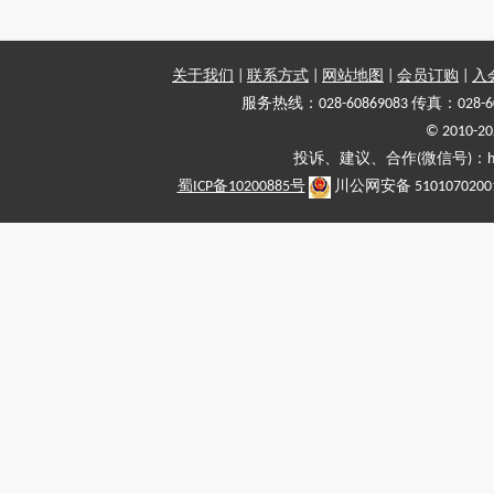
关于我们
|
联系方式
|
网站地图
|
会员订购
|
入
服务热线：028-60869083 传真：028-6
© 2010
投诉、建议、合作(微信号)：haiy-
蜀ICP备10200885号
川公网安备 5101070200