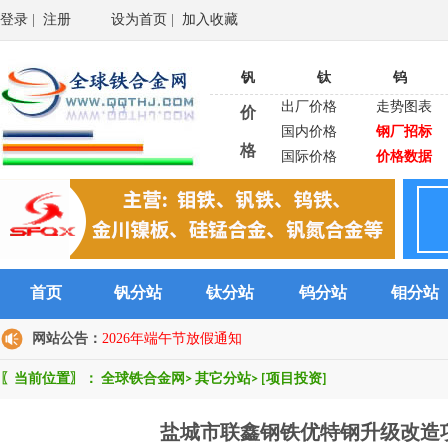
登录
|
注册
设为首页
|
加入收藏
钒
钛
钨
出厂价格
走势图表
价
国内价格
钢厂招标
格
国际价格
价格数据
首页
钒分站
钛分站
钨分站
钼分站
网站公告：
2026年端午节放假通知
〖当前位置〗：
全球铁合金网
>
其它分站
>
[项目投资]
盐城市联鑫钢铁优特钢升级改造