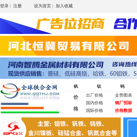
登录
|
注册
设为首页
|
加入收藏
钒
钛
钨
出厂价格
走势图表
价
国内价格
钢厂招标
格
国际价格
价格数据