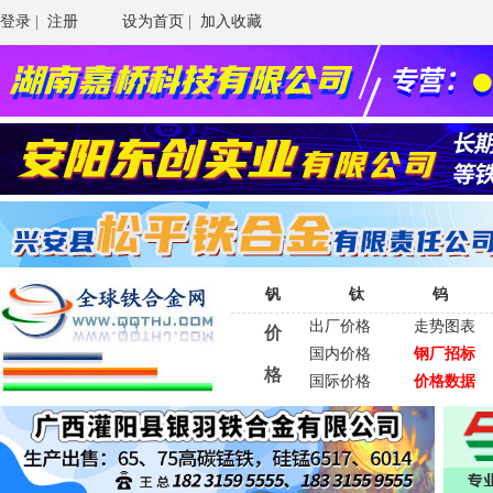
登录
|
注册
设为首页
|
加入收藏
钒
钛
钨
出厂价格
走势图表
价
国内价格
钢厂招标
格
国际价格
价格数据