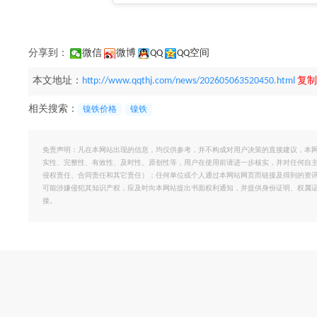
分享到：
微信
微博
QQ
QQ空间
本文地址：
http://www.qqthj.com/news/202605063520450.html
复制
相关搜索：
镍铁价格
镍铁
免责声明：凡在本网站出现的信息，均仅供参考，并不构成对用户决策的直接建议，本
实性、完整性、有效性、及时性、原创性等，用户在使用前请进一步核实，并对任何自
侵权责任、合同责任和其它责任）；任何单位或个人通过本网站网页而链接及得到的资
可能涉嫌侵犯其知识产权，应及时向本网站提出书面权利通知，并提供身份证明、权属
接。