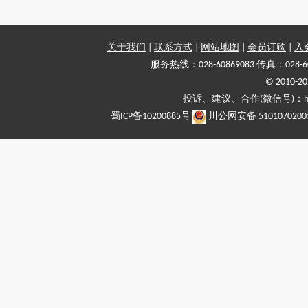
关于我们
|
联系方式
|
网站地图
|
会员订购
|
入
服务热线：028-60869083 传真：028-6
© 2010
投诉、建议、合作(微信号)：haiy-
蜀ICP备10200885号
川公网安备 5101070200