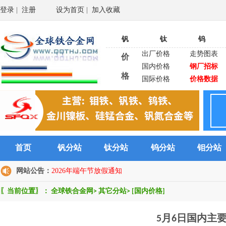
登录
|
注册
设为首页
|
加入收藏
钒
钛
钨
出厂价格
走势图表
价
国内价格
钢厂招标
格
国际价格
价格数据
首页
钒分站
钛分站
钨分站
钼分站
网站公告：
2026年端午节放假通知
〖当前位置〗：
全球铁合金网
>
其它分站
>
[国内价格]
5月6日国内主