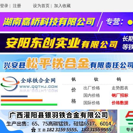
登录
|
注册
设为首页
|
加入收藏
钒
钛
钨
出厂价格
走势图表
价
国内价格
钢厂招标
格
国际价格
价格数据