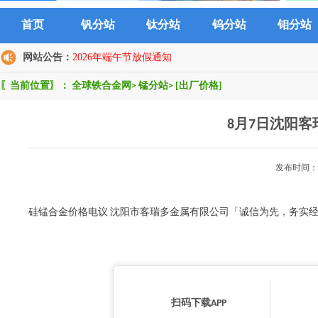
首页
钒分站
钛分站
钨分站
钼分站
网站公告：
2026年端午节放假通知
〖当前位置〗：
全球铁合金网
>
锰分站
>
[出厂价格]
8月7日沈阳
发布时间：2
硅锰合金价格电议 沈阳市客瑞多金属有限公司「诚信为先，务实
扫码下载APP