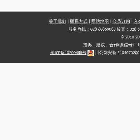
关于我们
|
联系方式
|
网站地图
|
会员订购
|
入
服务热线：028-60869083 传真：028-6
© 2010
投诉、建议、合作(微信号)：haiy-
蜀ICP备10200885号
川公网安备 5101070200