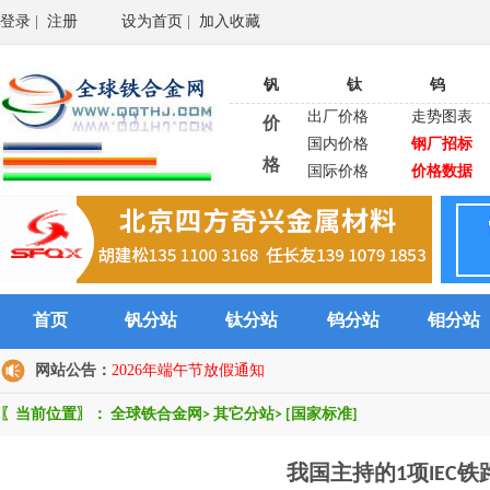
登录
|
注册
设为首页
|
加入收藏
钒
钛
钨
出厂价格
走势图表
价
国内价格
钢厂招标
格
国际价格
价格数据
首页
钒分站
钛分站
钨分站
钼分站
网站公告：
2026年端午节放假通知
〖当前位置〗：
全球铁合金网
>
其它分站
>
[国家标准]
我国主持的1项IEC