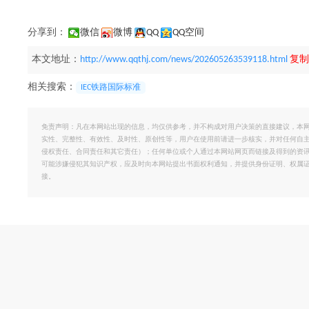
分享到：
微信
微博
QQ
QQ空间
本文地址：
http://www.qqthj.com/news/202605263539118.html
复制
相关搜索：
IEC铁路国际标准
免责声明：凡在本网站出现的信息，均仅供参考，并不构成对用户决策的直接建议，本
实性、完整性、有效性、及时性、原创性等，用户在使用前请进一步核实，并对任何自
侵权责任、合同责任和其它责任）；任何单位或个人通过本网站网页而链接及得到的资
可能涉嫌侵犯其知识产权，应及时向本网站提出书面权利通知，并提供身份证明、权属
接。