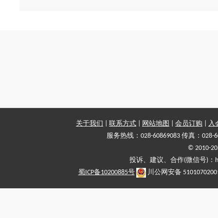
关于我们
|
联系方式
|
网站地图
|
会员订购
|
入
服务热线：028-60869083 传真：028-6
© 2010
投诉、建议、合作(微信号)：haiy-
蜀ICP备10200885号
川公网安备 5101070200