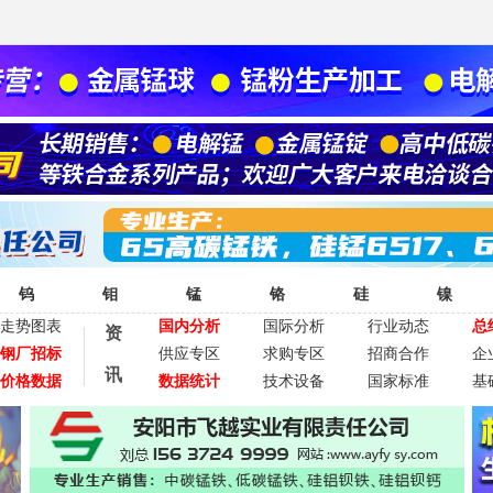
钨
钼
锰
铬
硅
镍
走势图表
国内分析
国际分析
行业动态
总
资
钢厂招标
供应专区
求购专区
招商合作
企
讯
价格数据
数据统计
技术设备
国家标准
基