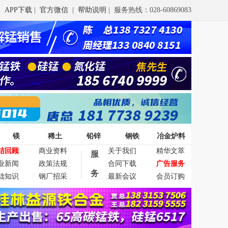
APP下载
|
官方微信
|
帮助说明
| 服务热线：028-60869083
镁
稀土
铅锌
钢铁
冶金炉料
结回顾
商业资料
关于我们
精华文萃
服
业新闻
政策法规
合同下载
广告服务
务
础知识
钢厂招采
最新会议
会员订购