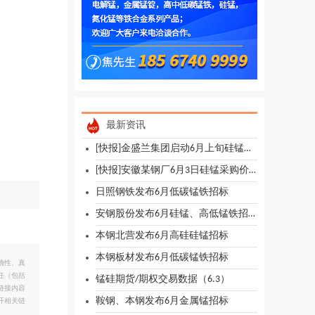
最新资讯
[快报]金盛兰集团启动6月上旬硅锰、硅铁招标
[快报]安徽某钢厂6月3日硅锰采购价格
日照钢铁发布6月低碳锰铁招标
安钢股份发布6月硅锰、高低锰铁招标
本钢北营发布6月高硅硅锰招标
本钢板材发布6月低碳锰铁招标
确性、真
任（包括
锰硅期货/期权交易数据（6.3）
链接内容
鞍钢、本钢发布6月金属锰招标
开相关链