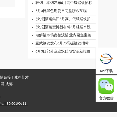
鞍钢、本钢发布6月高中碳锰铁招标
6月3日黑色期货日间盘涨跌互现
[快报]酒钢集团6月高、低碳锰铁招标价格
[快报]酒钢宏博新材料6月硅锰水洗铁招标价格
电解锰市场盘整观望 业内聚焦宝钢招标定价
宝武钢铁发布6月70高碳锰铁招标
6月3日部分企业双硅期货基差报价
APP下载
情链接
|
诚聘英才
国·成都
0
官方微信
2-20190811