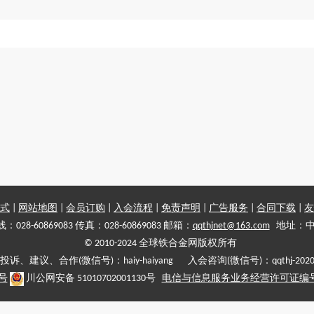
式
|
网站地图
|
会员订购
|
入会流程
|
免责声明
|
广告服务
|
合同下载
|
友
028-60869083 传真：028-60869083 邮箱：
qqthjnet@163.com
地址：中
© 2010-2024 全球铁合金网版权所有
投诉、建议、合作(微信号)：haiy-haiyang 入会咨询(微信号)：qqthj-202
5号
川公网安备 51010702001130号
电信与信息服务业务经营许可证编号:川B