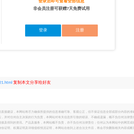
登录后即可查看全部信息
非会员注册可获赠7天免费试用
登录
注册
21.html
复制本文分享给好友
的直接建议，本网站将尽力确保所提供的信息准确可靠、客观公正，但不保证信息全部或部分内容的准
实，并对任何自主决策的行为负责，本网站对有关信息所引致的错误、不确或遗漏，概不负任何法律责
链接及得到的资讯、产品及服务，本网站概不负责，亦不负任何法律责任；任何认为本网站中的网页或
身份证明、权属证明及详细侵权情况证明，本网站在收到上述合法文件后，将会尽快删除相关内容或断