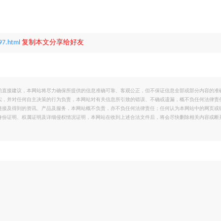
97.html
复制本文分享给好友
的直接建议，本网站将尽力确保所提供的信息准确可靠、客观公正，但不保证信息全部或部分内容的准
实，并对任何自主决策的行为负责，本网站对有关信息所引致的错误、不确或遗漏，概不负任何法律责
链接及得到的资讯、产品及服务，本网站概不负责，亦不负任何法律责任；任何认为本网站中的网页或
身份证明、权属证明及详细侵权情况证明，本网站在收到上述合法文件后，将会尽快删除相关内容或断