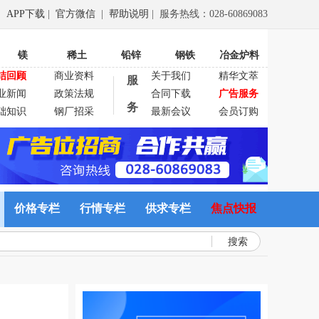
APP下载
|
官方微信
|
帮助说明
| 服务热线：028-60869083
镁
稀土
铅锌
钢铁
冶金炉料
结回顾
商业资料
关于我们
精华文萃
服
业新闻
政策法规
合同下载
广告服务
务
础知识
钢厂招采
最新会议
会员订购
价格专栏
行情专栏
供求专栏
焦点快报
搜索