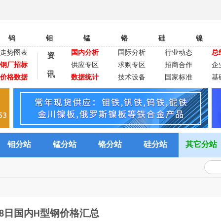
钨
钼
锰
铬
硅
镍
走势图表
国内分析
国际分析
行业动态
总
资
钢厂招标
供应专区
求购专区
招商合作
企
讯
价格数据
数据统计
技术设备
国家标准
基
钼分站
锰分站
铬分站
硅分站
其它分站
月8日国内H型钢价格汇总