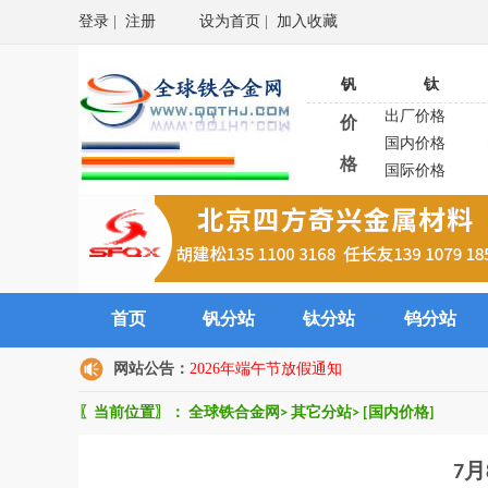
登录
|
注册
设为首页
|
加入收藏
钒
钛
出厂价格
价
国内价格
格
国际价格
首页
钒分站
钛分站
钨分站
网站公告：
2026年端午节放假通知
〖当前位置〗：
全球铁合金网
>
其它分站
>
[国内价格]
7