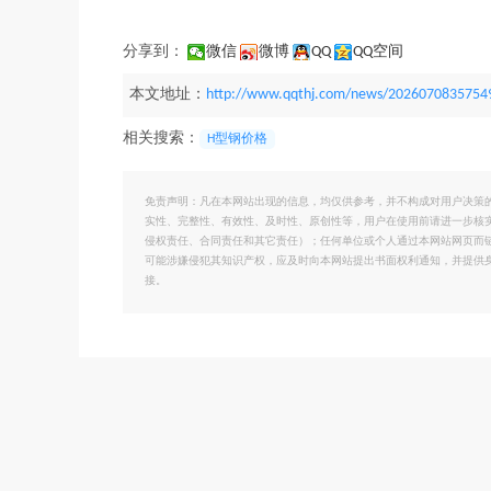
分享到：
微信
微博
QQ
QQ空间
本文地址：
http://www.qqthj.com/news/2026070835754
相关搜索：
H型钢价格
免责声明：凡在本网站出现的信息，均仅供参考，并不构成对用户决策
实性、完整性、有效性、及时性、原创性等，用户在使用前请进一步核
侵权责任、合同责任和其它责任）；任何单位或个人通过本网站网页而
可能涉嫌侵犯其知识产权，应及时向本网站提出书面权利通知，并提供
接。