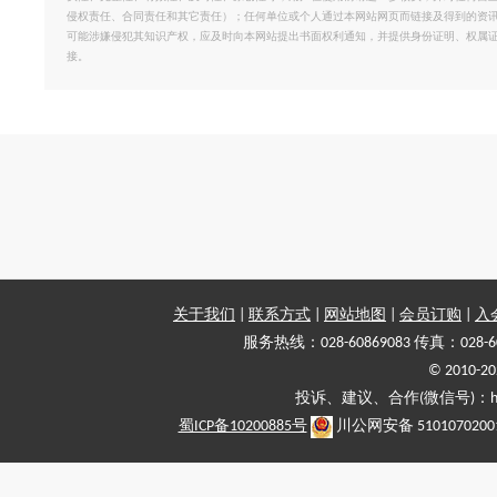
侵权责任、合同责任和其它责任）；任何单位或个人通过本网站网页而链接及得到的资
可能涉嫌侵犯其知识产权，应及时向本网站提出书面权利通知，并提供身份证明、权属
接。
关于我们
|
联系方式
|
网站地图
|
会员订购
|
入
服务热线：028-60869083 传真：028-6
© 2010
投诉、建议、合作(微信号)：haiy-
蜀ICP备10200885号
川公网安备 5101070200