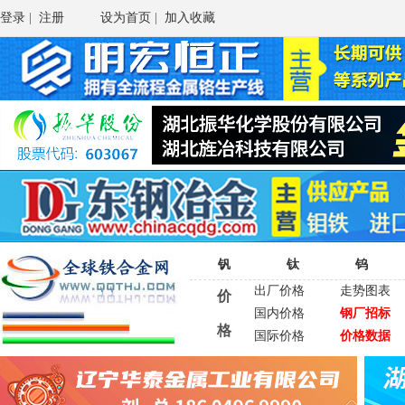
登录
|
注册
设为首页
|
加入收藏
钒
钛
钨
出厂价格
走势图表
价
国内价格
钢厂招标
格
国际价格
价格数据