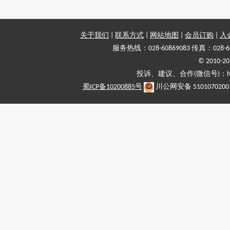
关于我们
|
联系方式
|
网站地图
|
会员订购
|
入
服务热线：028-60869083 传真：028-6
© 2010
投诉、建议、合作(微信号)：haiy-
蜀ICP备10200885号
川公网安备 5101070200