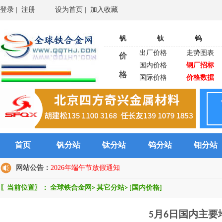
登录
|
注册
设为首页
|
加入收藏
钒
钛
钨
出厂价格
走势图表
价
国内价格
钢厂招标
格
国际价格
价格数据
首页
钒分站
钛分站
钨分站
钼分站
网站公告：
2026年端午节放假通知
〖当前位置〗：
全球铁合金网
>
其它分站
>
[国内价格]
5月6日国内主