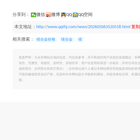
分享到：
微信
微博
QQ
QQ空间
本文地址：
http://www.qqthj.com/news/202605063520518.html
复制
相关搜索：
镁合金价格
镁合金
镁
免责声明：凡在本网站出现的信息，均仅供参考，并不构成对用户决策的直接建议，本
实性、完整性、有效性、及时性、原创性等，用户在使用前请进一步核实，并对任何自
侵权责任、合同责任和其它责任）；任何单位或个人通过本网站网页而链接及得到的资
可能涉嫌侵犯其知识产权，应及时向本网站提出书面权利通知，并提供身份证明、权属
接。