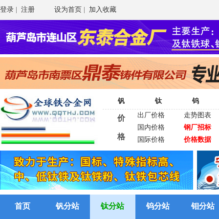
登录
|
注册
设为首页
|
加入收藏
钒
钛
钨
出厂价格
走势图表
价
国内价格
钢厂招标
格
国际价格
价格数据
首页
钒分站
钛分站
钨分站
钼分站