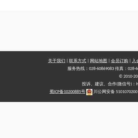
关于我们
|
联系方式
|
网站地图
|
会员订购
|
入
服务热线：028-60869083 传真：028-6
© 2010
投诉、建议、合作(微信号)：haiy-
蜀ICP备10200885号
川公网安备 5101070200