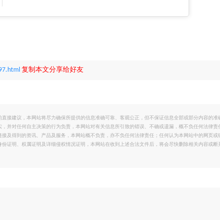
97.html
复制本文分享给好友
的直接建议，本网站将尽力确保所提供的信息准确可靠、客观公正，但不保证信息全部或部分内容的准
实，并对任何自主决策的行为负责，本网站对有关信息所引致的错误、不确或遗漏，概不负任何法律责
链接及得到的资讯、产品及服务，本网站概不负责，亦不负任何法律责任；任何认为本网站中的网页或
身份证明、权属证明及详细侵权情况证明，本网站在收到上述合法文件后，将会尽快删除相关内容或断