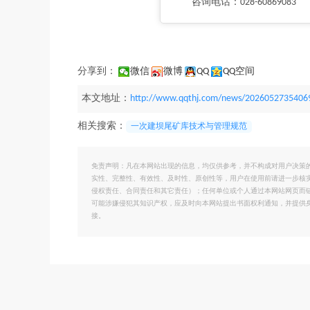
咨询电话：028-60869083
分享到：
微信
微博
QQ
QQ空间
本文地址：
http://www.qqthj.com/news/2026052735406
相关搜索：
一次建坝尾矿库技术与管理规范
免责声明：凡在本网站出现的信息，均仅供参考，并不构成对用户决策
实性、完整性、有效性、及时性、原创性等，用户在使用前请进一步核
侵权责任、合同责任和其它责任）；任何单位或个人通过本网站网页而
可能涉嫌侵犯其知识产权，应及时向本网站提出书面权利通知，并提供
接。