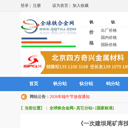
登录
|
注册
设为首页
|
加入收藏
钒
钛
出厂价格
价
国内价格
格
国际价格
首页
钒分站
钛分站
钨分站
网站公告：
2026年端午节放假通知
〖当前位置〗：
全球铁合金网
>
其它分站
>
[国家标准]
《一次建坝尾矿库