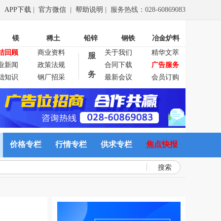
APP下载
|
官方微信
|
帮助说明
| 服务热线：028-60869083
镁
稀土
铅锌
钢铁
冶金炉料
结回顾
商业资料
关于我们
精华文萃
服
业新闻
政策法规
合同下载
广告服务
务
础知识
钢厂招采
最新会议
会员订购
价格专栏
行情专栏
供求专栏
焦点快报
搜索