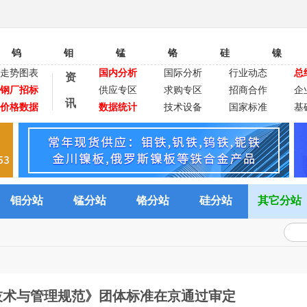
钨
钼
锰
铬
硅
镍
走势图表
国内分析
国际分析
行业动态
总
资
钢厂招标
供应专区
求购专区
招商合作
企
讯
价格数据
数据统计
技术设备
国家标准
基
钼分站
锰分站
铬分站
硅分站
其它分站
技术与管理规范》团体标准在京通过审定