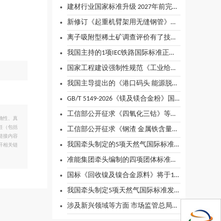
建材行业国家标准升级 2027年前完成424项重点国家标准研制
新修订《起重机臂架用无缝钢管》国标发布
离子吸附型稀土矿调查评价有了技术规范
我国主持的1项IEC铁路国际标准正式发布实施
国家工程建设强制性规范《工业给水排水通用规范》及国家标准《型钢轧钢工程设计标准》审查通过！
我国主导提出的《港口码头 能源脱碳技术指南》国际标准获批立项
GB/T 5149-2026《镁及镁合金粉》国家标准发布2026年11月1日起实施
工信部公开征求《四氧化三钴》等行业标准意见
确性、真
任（包括
工信部公开征求《钢渣 金属铁含量的测定 磁选-滴定法》等2项黑色冶金行业标准外文版报批意见
链接内容
我国牵头制定的5项天然气国际标准发布
开相关链
准能集团牵头编制的四项团体标准正式发布
国标《回收镍及镍合金原料》将于11月实施
我国牵头制定5项天然气国际标准发布
涉及新兴领域等方面 市场监管总局批准发布一批重要国家标准