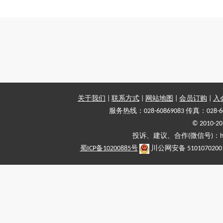
关于我们
|
联系方式
|
网站地图
|
会员订购
|
入
服务热线：028-60869083 传真：028-6
© 2010
投诉、建议、合作(微信号)：haiy-
蜀ICP备10200885号
川公网安备 5101070200