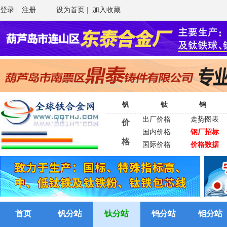
登录
|
注册
设为首页
|
加入收藏
钒
钛
钨
出厂价格
走势图表
价
国内价格
钢厂招标
格
国际价格
价格数据
首页
钒分站
钛分站
钨分站
钼分站